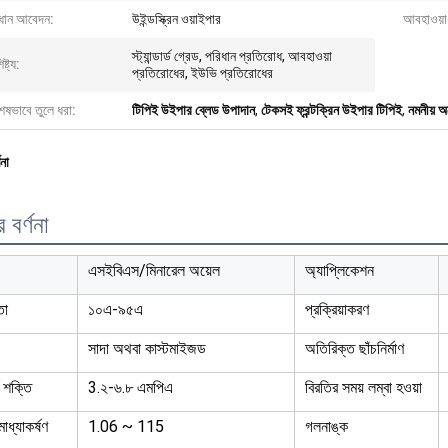
রধান আবেদন:
উইন্ডস্ক্রিন ওয়াইপার
আবহাওয়া
স্ট্যান্ডার্ড গ্রেড, পরিধান প্রতিরোধ, আবহাওয়া
ষ্ট্য:
প্রতিরোধের, ইউভি প্রতিরোধের
েষভাবে তুলে ধরা:
টিপিই উইপার ব্লেড উপাদান
,
টেকসই ফ্রন্টক্রিন উইপার টিপিই
,
নমনীয় অ
ণনা
 বর্ণনা
এসইবিএস/মিনারেল অয়েল
অ্যাপ্লিকেশন
তা
১০এ-৯৫এ
প্রক্রিয়াকরণ
সাদা অথবা কাস্টমাইজড
অতিরিক্ত ছাঁচনির্মাণ
য শক্তি
3.২-৬.৮ এমপিএ
বিরতির সময় লম্বা হওয়া
ট মাধ্যাকর্ষণ
1.06 ~ 115
গলনাঙ্ক