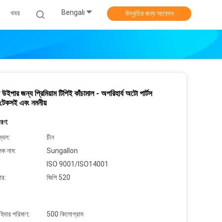
Bengali
খবর
উদ্ধৃতির জন্য আবেদন
িন উইপার জন্য প্রিমিয়াম টিপিই কাঁচামাল - অপরিহার্য অটো পার্টস
 টেকসই এবং নমনীয়
বরণ:
্থল:
চীন
লক নাম:
Sungallon
ISO 9001/ISO14001
ার:
জিপি 520
াহিদার পরিমাণ:
500 কিলোগ্রাম