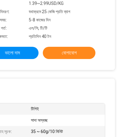
1.39~2.99USD/KG
 বিবরণ:
যথাক্রমে 25 কেজি প্রতি ব্যাগ
সময়:
5-8 কাজের দিন
শর্ত:
এল/সি, টি/টি
্ষমতা:
প্রতিদিন 40 টন
ভালো দাম
যোগাযোগ
টিপিই
সাদা অস্বচ্ছ
াহ সূচক:
35 ~ 60g/10 মিনিট