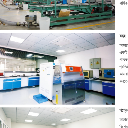
বার্ষ
যন্ত্র:
আমাদে
একটি 
গবেষণ
প্রতি
আমরা 
করতে
পণ্যের
আমাদে
বিশেষ