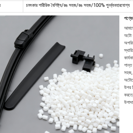
য
চমৎকার শারীরিক বৈশিষ্ট্য/রঙ সহজ/রঙ সহজ/100% পুনর্ব্যবহারযোগ্য
পণ্যের
আমাদে
অটো প
অপরিহ
স্থায
কার্য
শান্ত 
সহজ, 
অটোমো
উপর ন
করতে,
উপাদা