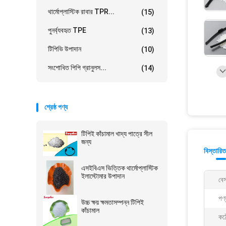
থার্মোপ্লাস্টিক রাবার TPR...
(15)
পুনর্ব্যবহৃত TPE
(13)
টিপিভি উপাদান
(10)
সংশোধিত পিপি গ্রানুলস...
(14)
শ্রেষ্ঠ পণ্য
টিপিই কাঁচামাল খাদ্য পাত্রে সীল
জন্য
বিস্তারিত
এসইবিএস ভিত্তিক থার্মোপ্লাস্টিক
ইলাস্টোমার উপাদান
বে
পণ্
উচ্চ ক্ষয় ক্ষমতাসম্পন্ন টিপিই
কাঁচামাল
কঠ