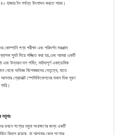
িক ৪০ হাজার টন পর্যন্ত উৎপাদন করতে পারব।
র কোম্পানি পণ্য পরীক্ষা এবং পরিদর্শন সরঞ্জাম
ব্যাপক স্যুট দিয়ে সজ্জিত করা হয়,এবং আমরা একটি
া এবং উন্নয়ন দল গর্বিত, মর্যাদাপূর্ণ একাডেমিক
ষ্ঠান থেকে অভিজ্ঞ বিশেষজ্ঞদের নেতৃত্বে, যাতে
আপনার প্রোডাক্ট স্পেসিফিকেশনের সকল দিক পূরণ
 পারি।
 নমুনাঃ
র ভবনে পণ্যের নমুনা সংরক্ষণের জন্য একটি
ায়িত বিভাগ রয়েছে, যা আপনার কেনা পণ্যের