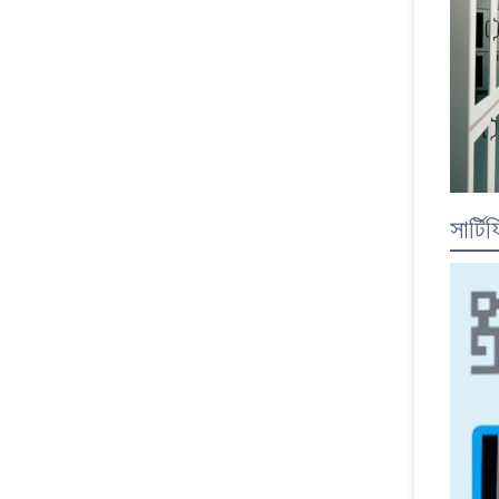
সার্ট