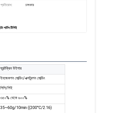
 প্রতিরোধ:
চমৎকার
টো পার্টস টিপিই
ফ্রন্টক্রিন উইপার
ইনজেকশন মোল্ডিং/এক্সটুরশন মোল্ডিং
পিপি/পিই
৩৫০% থেকে ৬০০%
35~60g/10min ((200°C/2.16)