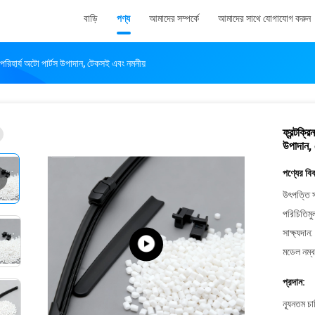
বাড়ি
পণ্য
আমাদের সম্পর্কে
আমাদের সাথে যোগাযোগ করুন
 অপরিহার্য অটো পার্টস উপাদান, টেকসই এবং নমনীয়
ফ্রন্টক্র
উপাদান,
পণ্যের বি
উৎপত্তি স
পরিচিতিমু
সাক্ষ্যদান:
মডেল নম্ব
প্রদান:
ন্যূনতম চ