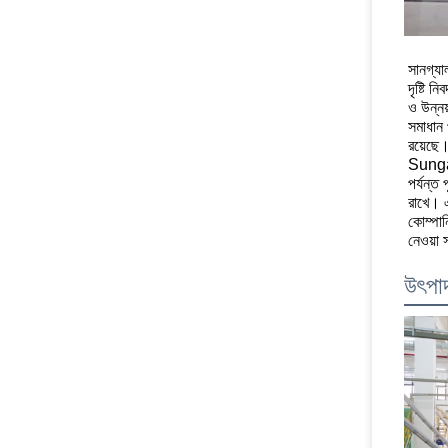
0
03:0
সানগ্যা
দৃষ্টি 
ও উন্নয
সমাধান 
রয়েছে
Sungall
পর্যন্ত 
রাখে। এ
কোম্পান
নেওয়া 
উৎপাদ