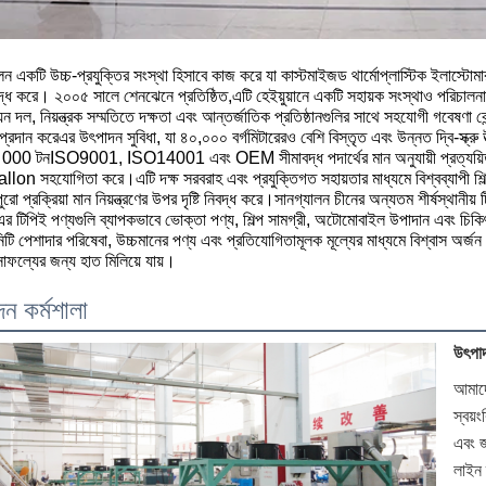
0:58
0
লন একটি উচ্চ-প্রযুক্তির সংস্থা হিসাবে কাজ করে যা কাস্টমাইজড থার্মোপ্লাস্টিক ইলাস্টোম
নিবদ্ধ করে। ২০০৫ সালে শেনঝেনে প্রতিষ্ঠিত,এটি হেইয়ুয়ানে একটি সহায়ক সংস্থাও পরিচাল
়ন দল, নিয়ন্ত্রক সম্মতিতে দক্ষতা এবং আন্তর্জাতিক প্রতিষ্ঠানগুলির সাথে সহযোগী গবেষণা কেন্
প্রদান করেএর উৎপাদন সুবিধা, যা ৪০,০০০ বর্গমিটারেরও বেশি বিস্তৃত এবং উন্নত দ্বি-স্ক্রু
।000 টনISO9001, ISO14001 এবং OEM সীমাবদ্ধ পদার্থের মান অনুযায়ী প্রত্যয়িত,
on সহযোগিতা করে।এটি দক্ষ সরবরাহ এবং প্রযুক্তিগত সহায়তার মাধ্যমে বিশ্বব্যাপী শিল্প 
পুরো প্রক্রিয়া মান নিয়ন্ত্রণের উপর দৃষ্টি নিবদ্ধ করে।সানগ্যালন চীনের অন্যতম শীর্ষস্থানীয
র টিপিই পণ্যগুলি ব্যাপকভাবে ভোক্তা পণ্য, শিল্প সামগ্রী, অটোমোবাইল উপাদান এবং চিকিৎ
িটি পেশাদার পরিষেবা, উচ্চমানের পণ্য এবং প্রতিযোগিতামূলক মূল্যের মাধ্যমে বিশ্বাস অর্
সাফল্যের জন্য হাত মিলিয়ে যায়।
ন কর্মশালা
উৎপাদ
আমাদে
স্বয়
এবং জ
লাইন 