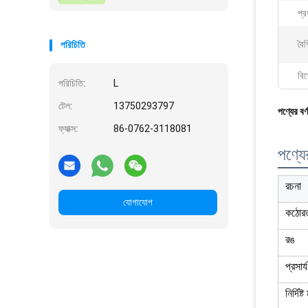
প্
বৈশি
পরিচিতি
বিশ
পরিচিতি:
L
টেল:
13750293797
পণ্যের বর্
ফ্যাক্স:
86-0762-3118081
পণ্যের
রচনা
যোগাযোগ
কঠোর
রঙ
প্রসার্
নির্দিষ্