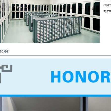
নমুনা
সংরক্
িফিকেট