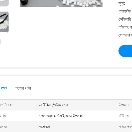
মূল্য:
প্যাকেজিং
ডেলিভারি 
পরিশোধের 
যোগানের ক
 তথ্য
পণ্যের বর্ণনা
স পলিমার:
এসইবিএস/খনিজ তেল
উপাদান:
য রঙ:
রঙের জন্য কাস্টমাইজেশন উপলব্ধ
ঘাঁটি রঙ:
োরতা:
কঠোরতা
গলিত প্রব