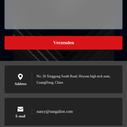
Verzenden
No. 26 Xinggong South Road, Heyuan high-tech zone,
GuangDong, China
Address
nancy@sungallon.com
E-mail