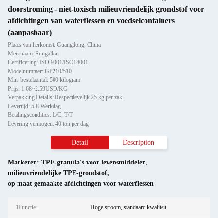
doorstroming - niet-toxisch milieuvriendelijk grondstof voor
afdichtingen van waterflessen en voedselcontainers
(aanpasbaar)
Plaats van herkomst: Guangdong, China
Merknaam: Sungallon
Certificering: ISO 9001/ISO14001
Modelnummer: GP210/510
Min. bestelaantal: 500 kilogram
Prijs: 1.68~2.59USD/KG
Verpakking Details: Respectievelijk 25 kg per zak
Levertijd: 5-8 Werkdag
Betalingscondities: L/C, T/T
Levering vermogen: 40 ton per dag
Detail
Description
Markeren:
TPE-granula's voor levensmiddelen
,
milieuvriendelijke TPE-grondstof
,
op maat gemaakte afdichtingen voor waterflessen
1Functie:
Hoge stroom, standaard kwaliteit