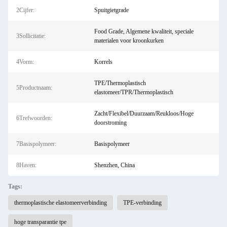
2Cijfer:
Spuitgietgrade
Food Grade, Algemene kwaliteit, speciale
3Sollicitatie:
materialen voor kroonkurken
4Vorm:
Korrels
TPE/Thermoplastisch
5Productnaam:
elastomeer/TPR/Thermoplastisch
Zacht/Flexibel/Duurzaam/Reukloos/Hoge
6Trefwoorden:
doorstroming
7Basispolymeer:
Basispolymeer
8Haven:
Shenzhen, China
Tags:
thermoplastische elastomeerverbinding
TPE-verbinding
hoge transparantie tpe