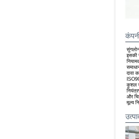
कंपन
सुंगलो
इसकी स
नियामक
समाधान
दावा कर
ISO90
कुशल र
नियंत्
और चिक
मूल्य 
उत्पा