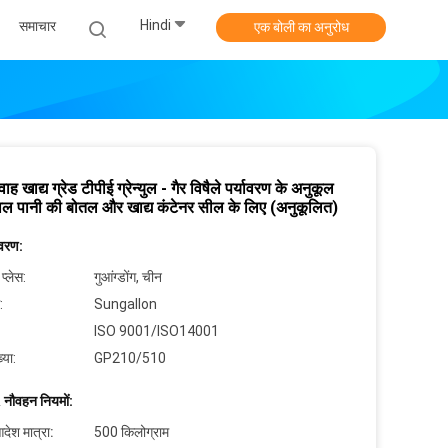
Hindi
समाचार
एक बोली का अनुरोध
वाह खाद्य ग्रेड टीपीई ग्रेन्युल - गैर विषैले पर्यावरण के अनुकूल
ाल पानी की बोतल और खाद्य कंटेनर सील के लिए (अनुकूलित)
िवरण:
 प्लेस:
गुआंग्डोंग, चीन
:
Sungallon
ISO 9001/ISO14001
्या:
GP210/510
 नौवहन नियमों:
देश मात्रा:
500 किलोग्राम