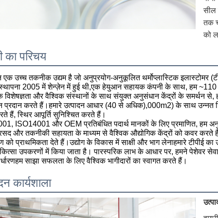
सील ब
तक च
को ल
ी का परिचय
न एक उच्च तकनीक उद्यम है जो अनुप्रयोग-अनुकूलित थर्मोप्लास्टिक इलास्टोमर (टी
्थापना 2005 में शेन्ज़ेन में हुई थी,एक हेयुआन सहायक कंपनी के साथ, हम ~110 क
 विशेषज्ञता और वैश्विक संस्थानों के साथ संयुक्त अनुसंधान केंद्रों के समर्थन से
 प्रदान करते हैं।हमारे उत्पादन आधार (40 से अधिक),000m2) के साथ उन्नत ट्व
ते हैं, स्थिर आपूर्ति सुनिश्चित करते हैं।
01, ISO14001 और OEM प्रतिबंधित पदार्थ मानकों के लिए प्रमाणित, हम अनु
सद और तकनीकी सहायता के माध्यम से वैश्विक औद्योगिक केंद्रों को कवर करते हैं
रण को प्राथमिकता देते हैं।उद्योग के विकास में साक्षी और भाग लेनाहमारे टीपीई का 
ित्सा उपकरणों में किया जाता है। पारस्परिक लाभ के आधार पर, हमने पेशेवर सेवा के
निर्धारणहम साझा सफलता के लिए वैश्विक भागीदारों का स्वागत करते हैं।
दन कार्यशाला
उत्प