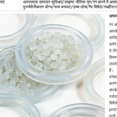
ताएं
आरएसएस उत्पादन सुविधाएं/उत्कृष्ट भौतिक गुण/रंग करने में आ
पुनर्नवीनीकरण योग्य/नरम बनावट/उच्च लोच/गैर विषैले/गंधहीन/त
उत्पा
रंग औ
आपके 
संरेख
करेंग
ये टी
विश्व
उपयो
हैं।
परेशा
करने 
संपर्
पर्या
विषै
phth
पानी 