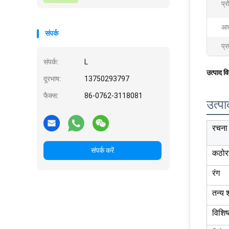
प्
आध
संपर्क
प्र
संपर्क:
L
उत्पाद व
दूरभाष:
13750293797
फैक्स:
86-0762-3118081
उत्पा
रचना
संपर्क करें
कठोर
रंग
तन्य 
विशिष्