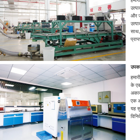
हमारी
उत्पा
और जा
उत्पा
साथ,
प्राप
उपक
हमारी
के एक
अकादम
एक अ
यह स
विनिर