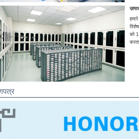
उत्पा
हमारे
विशेष
को 1
करता
ाणपत्र