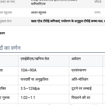
रोडक्ट का नाम:
कीवर्ड:
थर्मोप्लास्टिक
ार बहुलक:
आधार बहुलक
पत्तन:
मुखता देना:
खाद्य ग्रेड टीपीई कणिकाएं
,
पर्यावरण के अनुकूल टीपीई कच्चा माल
,
िवरण
दों का वर्णन
एसईबीएस/खनिज तेल
आवेदन
ता
10A~90A
प्रसंस्करण
पारदर्शी या अनुकूलित
अति-मोल्डिंग
शक्ति
3.5~12Mpa
टूटने पर लम्बाई
ट गुरुत्व
1.02~1.1
पिघलने की दर