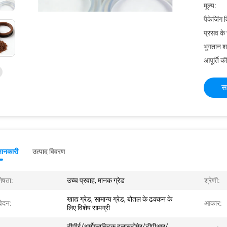
मूल्य:
पैकेजिंग 
प्रसव के
भुगतान शर्त
आपूर्ति की
स
जानकारी
उत्पाद विवरण
शेषता:
उच्च प्रवाह, मानक ग्रेड
श्रेणी:
खाद्य ग्रेड, सामान्य ग्रेड, बोतल के ढक्कन के
ेदन:
आकार:
लिए विशेष सामग्री
टीपीई/थर्मोप्लास्टिक इलास्टोमेर/टीपीआर/