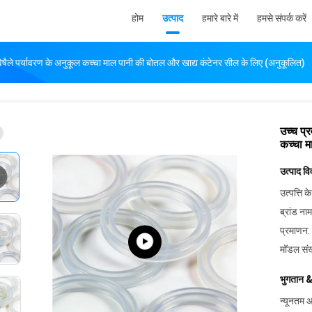
होम
उत्पाद
हमारे बारे में
हमसे संपर्क करें
गैर विषैले पर्यावरण के अनुकूल कच्चा माल पानी की बोतल और खाद्य कंटेनर सील के लिए (अनुकूलित)
उच्च प्र
कच्चा म
उत्पाद व
उत्पत्ति के
ब्रांड नाम
प्रमाणन:
मॉडल संख
भुगतान &
न्यूनतम आ