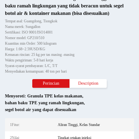
baku ramah lingkungan yang tidak beracun untuk segel
botol air & kontainer makanan (bisa disesuaikan)
Tempat asal: Guangdong, Tiongkok
Nama merek: Sungallon
Sertifikasi: ISO 9001/ISO14001
Nomor model: GP210/510
Kuantitas min Order: 500 kilogram
Harga: 1.68~2.59USD/KG
Kemasan rincian: 25 kg per tas masing -masing
Waktu pengiriman: 5-8 hari kerja
Syarat-syarat pembayaran: L/C, T/T
Menyediakan kemampuan: 40 ton per hari
Perincian
Description
Menyoroti:
Granula TPE kelas makanan
,
bahan baku TPE yang ramah lingkungan
,
segel botol air yang dapat disesuaikan
1Fitur:
Aliran Tinggi, Kelas Standar
2Nilai:
Tingkat cetakan injeksi