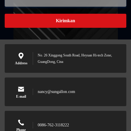
Kirimkan
No. 26 Xinggong South Road, Heyuan Hi-tech Zone,
GuangDong, Cina
Address
nancy@sungallon.com
E-mail
0086-762-3118222
Phone