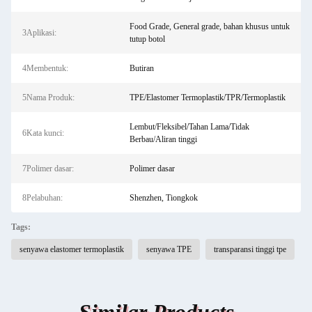
Food Grade, General grade, bahan khusus untuk
3Aplikasi:
tutup botol
4Membentuk:
Butiran
5Nama Produk:
TPE/Elastomer Termoplastik/TPR/Termoplastik
Lembut/Fleksibel/Tahan Lama/Tidak
6Kata kunci:
Berbau/Aliran tinggi
7Polimer dasar:
Polimer dasar
8Pelabuhan:
Shenzhen, Tiongkok
Tags:
senyawa elastomer termoplastik
senyawa TPE
transparansi tinggi tpe