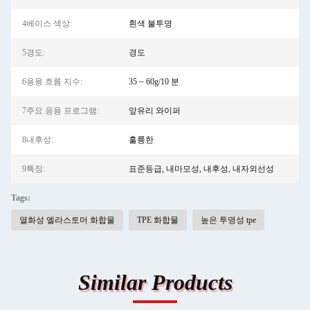
4베이스 색상:
흰색 불투명
5경도:
경도
6용융 흐름 지수:
35 ~ 60g/10 분
7주요 응용 프로그램:
앞유리 와이퍼
8내후성:
훌륭한
9특징:
표준등급, 내마모성, 내후성, 내자외선성
Tags:
열화성 엘라스토머 화합물
TPE 화합물
높은 투명성 tpe
Similar Products