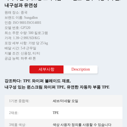
내구성과 유연성
원래 장소: 중국
브랜드 이름: Sungallon
인증: ISO 9001/ISO14001
모델 번호: GP520
최소 주문 수량: 500 킬로그램
가격: 1.39~2.99USD/KG
포장 세부 사항: 가방 당 25 kg
배달 시간: 5-8 근무일
지불 조건: 신용장, 티/티
공급 능력: 하루 40 톤
세부사항
Description
강조하다:
TPE 와이퍼 블레이드 재료
,
내구성 있는 윈스크림 와이퍼 TPE
,
유연한 자동차 부품 TPE
1기본 중합체:
세브/미네랄 오일
2재료:
TPE
3제품 색상:
색상 사용자 정의를 사용할 수 있습니다