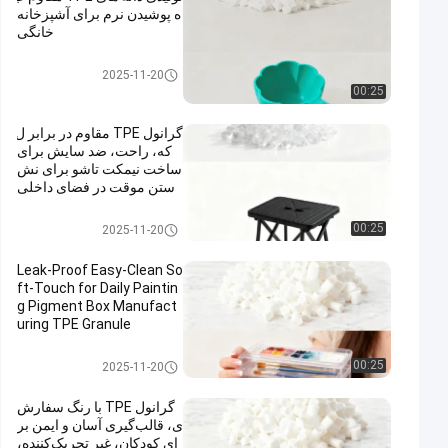
ه پوشیدن نرم برای آشپزخانه
خانگی
مواد اولیه TPE
2025-11-20
00:25
گرانول TPE مقاوم در برابر ل
که، راحت، ضد سایش برای
ساخت نیمکت تاشو برای نش
ستن موقت در فضای داخلی
مواد اولیه TPE
00:25
2025-11-20
Leak-Proof Easy-Clean So
ft-Touch for Daily Paintin
g Pigment Box Manufact
uring TPE Granule
مواد اولیه TPE
00:25
2025-11-20
گرانول TPE با رنگ سفارش
ی، قالب‌گیری آسان و ایمن بر
ای کودکان، غیر تحریک‌کننده،