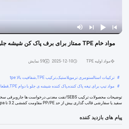
مواد خام TPE ممتاز برای برف پاک کن شیشه جلو - جزء ضروری قطعات خودرو، بادوام و انعطاف پذیر
مواد اولیه TPE
2025-12-10
59 نمایش
#
ترکیبات استالستومری ترموپلاستیک,ترکیب TPE,شفافیت بالا tpe
#
مواد تیپ برای تیغه پاک کننده,پاک کننده شیشه ی جلو با دوام TPE,قطعات اتومبیل انعطاف پذیر TPE
سفید یا سفارشی قالب گذاری بیش از حد PP/PE مقاومت کششی 3.2 تا 6.8Mpa کشش در زما...
پیام های بازدید کننده