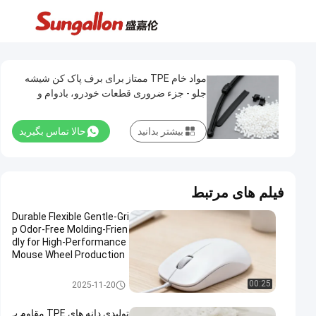
مواد خام TPE ممتاز برای برف پاک کن شیشه
جلو - جزء ضروری قطعات خودرو، بادوام و
انعطاف پذیر
بیشتر بدانید
حالا تماس بگیرید
فیلم های مرتبط
Durable Flexible Gentle-Gri
p Odor-Free Molding-Frien
dly for High-Performance
Mouse Wheel Production
TPE Granule
مواد اولیه TPE
00:25
2025-11-20
تولیدی دانه های TPE مقاوم ب