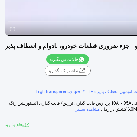
حالا تماس بگیرید
به اشتراک بگذارید
high transparency tpe
#
توضیحات محصولات ترکیب SEBS/نفت معدنی درخواست ها جاروبرقی سختی 10A ~ 95A پردازش قالب گذاری تزریق/ قالب گذاری اکستوریشن رنگ
مشاهده بیشتر
پيغام بذاريد