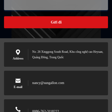
Gửi đi
No. 26 Xinggong South Road, Khu công nghệ cao Heyuan,
Quảng Đông, Trung Quốc
Address
nancy@sungallon.com
E-mail
0086-762-3118222