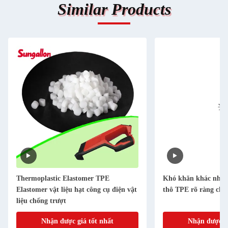
Similar Products
Thermoplastic Elastomer TPE
Khó khăn khác nhau
Elastomer vật liệu hạt công cụ điện vật
thô TPE rõ ràng cho
liệu chống trượt
Nhận được giá tốt nhất
Nhận được gi