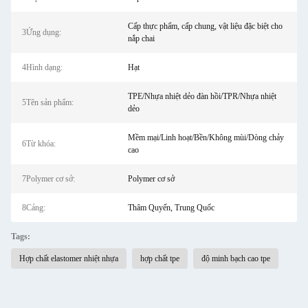
Cấp thực phẩm, cấp chung, vật liệu đặc biệt cho
3Ứng dụng:
nắp chai
4Hình dạng:
Hạt
TPE/Nhựa nhiệt dẻo đàn hồi/TPR/Nhựa nhiệt
5Tên sản phẩm:
dẻo
Mềm mại/Linh hoạt/Bền/Không mùi/Dòng chảy
6Từ khóa:
cao
7Polymer cơ sở:
Polymer cơ sở
8Cảng:
Thâm Quyến, Trung Quốc
Tags:
Hợp chất elastomer nhiệt nhựa
hợp chất tpe
độ minh bạch cao tpe