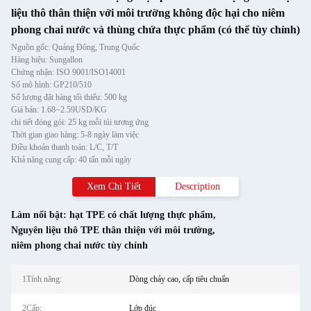
liệu thô thân thiện với môi trường không độc hại cho niêm
phong chai nước và thùng chứa thực phẩm (có thể tùy chỉnh)
Nguồn gốc: Quảng Đông, Trung Quốc
Hàng hiệu: Sungallon
Chứng nhận: ISO 9001/ISO14001
Số mô hình: GP210/510
Số lượng đặt hàng tối thiểu: 500 kg
Giá bán: 1.68~2.59USD/KG
chi tiết đóng gói: 25 kg mỗi túi tương ứng
Thời gian giao hàng: 5-8 ngày làm việc
Điều khoản thanh toán: L/C, T/T
Khả năng cung cấp: 40 tấn mỗi ngày
Xem Chi Tiết
Description
Làm nổi bật:
hạt TPE có chất lượng thực phẩm
,
Nguyên liệu thô TPE thân thiện với môi trường
,
niêm phong chai nước tùy chỉnh
1Tính năng:
Dòng chảy cao, cấp tiêu chuẩn
2Cấp:
Lớp đúc