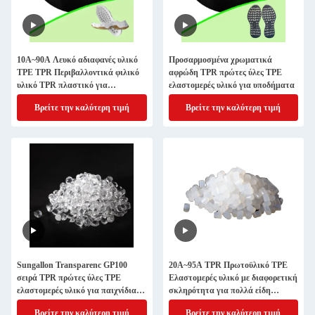
10A~90A Λευκό αδιαφανές υλικό
Προσαρμοσμένα χρωματικά
TPE TPR Περιβαλλοντικά φιλικό
αφρώδη TPR πρώτες ύλες TPE
υλικό TPR πλαστικό για
ελαστομερές υλικό για υποδήματα
διάφορους τύπους παπουτσιών
Βρείτε την καλύτερη τιμή
Βρείτε την καλύτερη τιμή
Sungallon Transparenc GP100
20A~95A TPR Πρωτοϋλικό TPE
σειρά TPR πρώτες ύλες TPE
Ελαστομερές υλικό με διαφορετική
ελαστομερές υλικό για παιχνίδια
σκληρότητα για πολλά είδη
ζώων
παιχνιδιών κούκλες
Βρείτε την καλύτερη τιμή
Βρείτε την καλύτερη τιμή