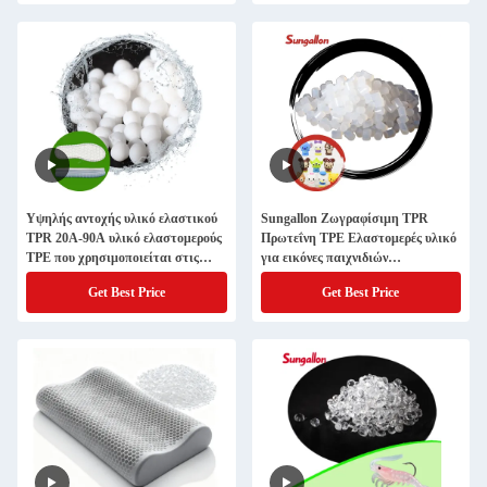
Υψηλής αντοχής υλικό ελαστικού
Sungallon Ζωγραφίσιμη TPR
TPR 20A-90A υλικό ελαστομερούς
Πρωτεΐνη TPE Ελαστομερές υλικό
TPE που χρησιμοποιείται στις
για εικόνες παιχνιδιών
σόλες των εξωτερικών σόλων
Περιβαλλοντικά φιλικό
Get Best Price
Get Best Price