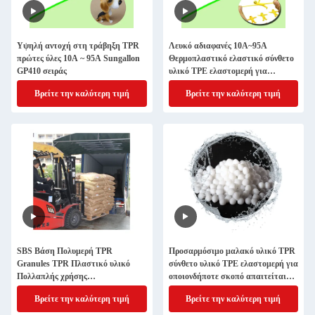
Υψηλή αντοχή στη τράβηξη TPR
Λευκό αδιαφανές 10A~95A
πρώτες ύλες 10A ~ 95A Sungallon
Θερμοπλαστικό ελαστικό σύνθετο
GP410 σειράς
υλικό TPE ελαστομερή για
κούκλες παιχνιδιού
Βρείτε την καλύτερη τιμή
Βρείτε την καλύτερη τιμή
SBS Βάση Πολυμερή TPR
Προσαρμόσιμο μαλακό υλικό TPR
Granules TPR Πλαστικό υλικό
σύνθετο υλικό TPE ελαστομερή για
Πολλαπλής χρήσης
οποιονδήποτε σκοπό απαιτείται
Θερμοπλαστικό υλικό καουτσούκ
ISO14001 πιστοποιημένο
Βρείτε την καλύτερη τιμή
Βρείτε την καλύτερη τιμή