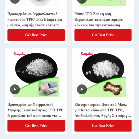
Προσαρμόσιμο θερμοπλαστικό
Prime TPR Ζωϊκή υφή
καουτσούκ TPR/TPE: Εξαιρετικά
Θερμοπλαστικές ελαστομερές
μαλακό, υψηλής ελαστικότητας
κόκκους για την κατασκευή
για την παραγωγή πυρήνα
ρεαλιστικών αλιευτικών δολώσεων
Get Best Price
Get Best Price
μαξιλαριού
Προσαρμόσιμο Υπερμαλακό
Εξατομικευμένα Ποιοτικά Μπολ
Υψηλής Ελαστικότητας TPR TPE
για Κατοικίδια από TPE TPR,
θερμοπλαστικό καουτσούκ για
Αναδιπλούμενα, Αργής Σίτισης για
πυρήνα μαξιλαριών
Βολική Διατροφή
Get Best Price
Get Best Price