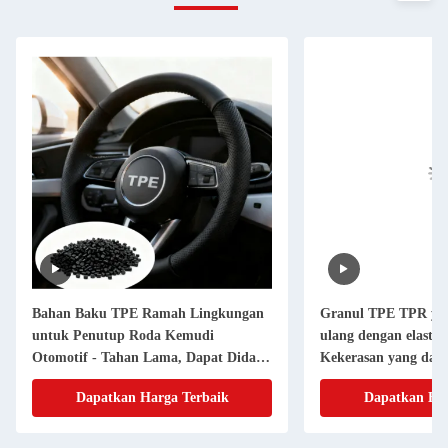
Bahan Baku TPE Ramah Lingkungan
Granul TPE TPR yan
untuk Penutup Roda Kemudi
ulang dengan elastisi
Otomotif - Tahan Lama, Dapat Didaur
Kekerasan yang dapa
Ulang & Tidak Beracun | Pemasok
untuk baki es khusu
Dapatkan Harga Terbaik
Dapatkan Har
Bahan Komponen Interior Mobil