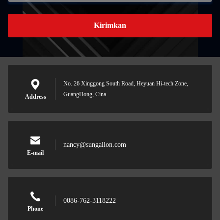
Kirimkan
No. 26 Xinggong South Road, Heyuan Hi-tech Zone,
GuangDong, Cina
Address
nancy@sungallon.com
E-mail
0086-762-3118222
Phone