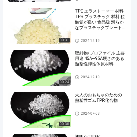
TPE エラストーマー 材料
TPR プラスチック 材料 粒
触覚が良い 食品級 滑らか
なプラスチックプレート
ボウルに安全
TPEの微粒
00:31
2024-12-19
密封物/プロファイル 主要
用途 45A~95A硬さのある
熱塑性弾性体原材料
TPR 原材料
2024-12-19
00:24
大人のおもちゃのための
熱塑性ゴムTPR化合物
熱プラスチックゴム TPR
2024-07-03
00:30
透明なTPR粒