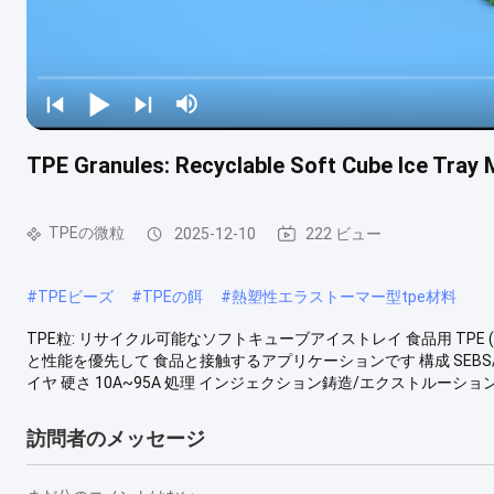
TPE Granules: Recyclable Soft Cube Ice Tray
TPEの微粒
2025-12-10
222 ビュー
#
TPEビーズ
#
TPEの餌
#
熱塑性エラストーマー型tpe材料
TPE粒: リサイクル可能なソフトキューブアイストレイ 食品用 TPE
と性能を優先して 食品と接触するアプリケーションです 構成 SEBS
イヤ 硬さ 10A~95A 処理 インジェクション鋳造/エクストルーショ
訪問者のメッセージ