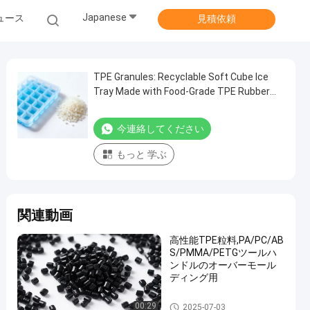
Japanese
ュース
見積依頼
TPE Granules: Recyclable Soft Cube Ice
Tray Made with Food-Grade TPE Rubber
Granules
今連絡してください
もっと 学ぶ
関連動画
高性能TPE粒料,PA/PC/AB
S/PMMA/PETGツールハ
ンドルのオーバーモール
ディング用
TPE 原材料
00:29
2025-07-03