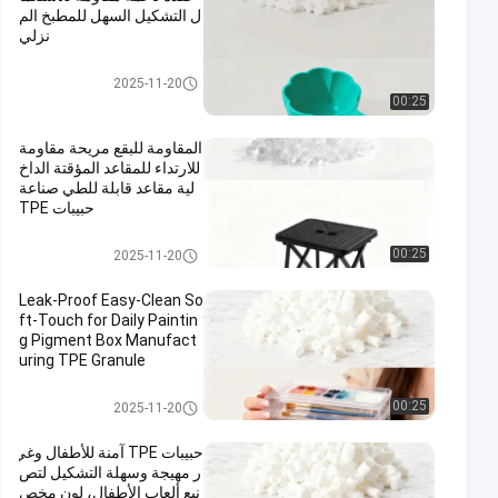
ل التشكيل السهل للمطبخ الم
نزلي
مواد TPE الخام
2025-11-20
00:25
المقاومة للبقع مريحة مقاومة
للارتداء للمقاعد المؤقتة الداخ
لية مقاعد قابلة للطي صناعة
حبيبات TPE
مواد TPE الخام
00:25
2025-11-20
Leak-Proof Easy-Clean So
ft-Touch for Daily Paintin
g Pigment Box Manufact
uring TPE Granule
مواد TPE الخام
00:25
2025-11-20
حبيبات TPE آمنة للأطفال وغي
ر مهيجة وسهلة التشكيل لتص
نيع ألعاب الأطفال، لون مخص