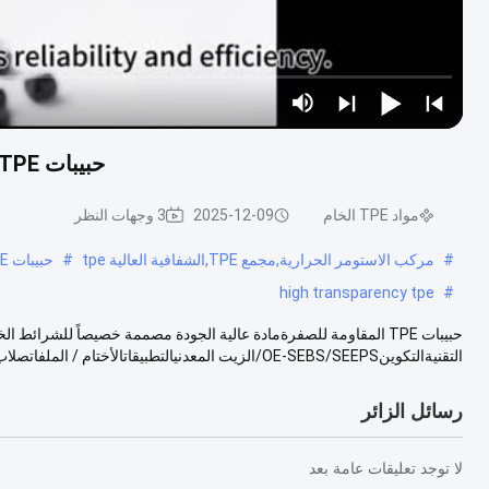
حبيبات TPE متينة ومقاومة للاصفرار - مادة ممتازة لشرائط الختم
مواد TPE الخام
2025-12-09
3 وجهات النظر
#
مركب الاستومر الحرارية,مجمع TPE,الشفافية العالية tpe
#
حبيبات TPE مقاومة للاصفرار,حبيبات TPE لشرائط الختم,مادة TPE خام ممتازة
high transparency tpe
#
حبيبات TPE المقاومة للصفرةمادة عالية الجودة مصممة خصيصاً للشرائط ا
التقنيةالتكوينOE-SEBS/SEEPS/الزيت المعدنيالتطبيقاتالأختام / الملفاتصلاب.....
رسائل الزائر
لا توجد تعليقات عامة بعد