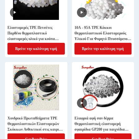
Ελαστομερές TPE Πετσέτες
10A - 95A TPE Κόκκοι
Παρθένο θερμοπλαστικό
Θερμοπλαστικού Ελαστομερούς
ελαστομερές υλικό για κούπα
Υλικού Για Φορητό Πτυσσόμενο
αναρρόφησης
Κάδο
Βρείτε την καλύτερη τιμή
Βρείτε την καλύτερη τιμή
Χονδρικό Πρωταθλήματα TPE
Ελαφριά αφή σαν δέρμα
Θερμοπλαστικών Ελαστομερών
Θερμοπλαστική ελαστομερή
Σκόκκων Ανθεκτικοί στις καιρικές
σφαιρίδια GP200 για παιχνίδια
συνθήκες Ανθεκτικοί στις διαρροές
ενηλίκων