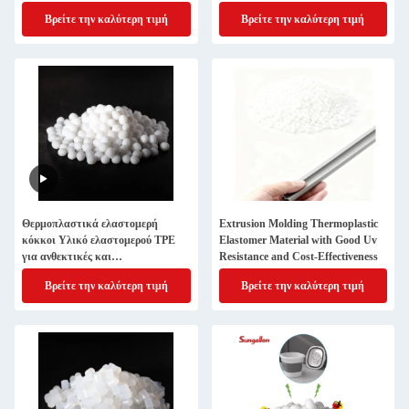
υλικό TPE για ευέλικτα και
υπερμόρφωση σε φορητές συσκευές
Βρείτε την καλύτερη τιμή
Βρείτε την καλύτερη τιμή
μακροχρόνια προϊόντα
Θερμοπλαστικά ελαστομερή
Extrusion Molding Thermoplastic
κόκκοι Υλικό ελαστομερού TPE
Elastomer Material with Good Uv
για ανθεκτικές και
Resistance and Cost-Effectiveness
ευπροσάρμοστες εφαρμογές
Βρείτε την καλύτερη τιμή
Βρείτε την καλύτερη τιμή
παιχνιδιών