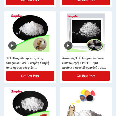
Get Best Price
Get Best Price
NSF/GB 17219 Συμμορφούμενοι
Πυλώματα Νερού Ακατέργαστη
Μούχλα
ΤΡΕ Παιχνίδι πρώτης ύλης
Διαφανές TPE Θερμοπλαστικό
Sungallon GP410 σειράς Υψηλή
ελαστομερές TPE/TPR για
αντοχή στη σύσφιξη
προϊόντα φροντίδας ποδιών με
Θερμοπλαστικό ελαστομερές σε
μαλακά ινσουλάκια
Get Best Price
Get Best Price
μορφή κόκκων