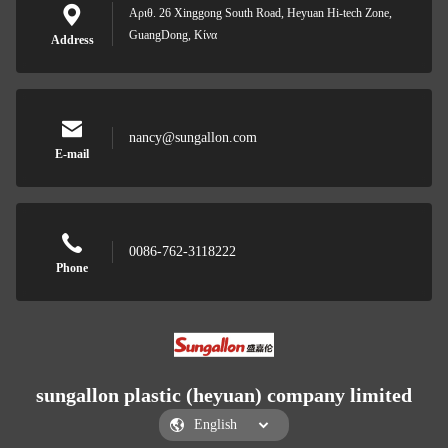
Αριθ. 26 Xinggong South Road, Heyuan Hi-tech Zone,
GuangDong, Κίνα
Address
nancy@sungallon.com
E-mail
0086-762-3118222
Phone
sungallon plastic (heyuan) company limited