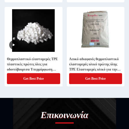
Θερμοπλαστικό ελαστομερές TPE
Λευκό αδιαφανές θερμοπλαστικό
πλαστικές πρώτες ύλες για
ελαστομερές υλικό πρώτης ύλης
οδοντόβουρτσα Υπερμόρφωση
TPE Ελαστομερές υλικό για την
χειριστή βαθμολόγηση
κατασκευή καστορικών τροχών
Get Best Price
Get Best Price
Σχηματισμός Granule εμφάνιση
Επικοινωνία