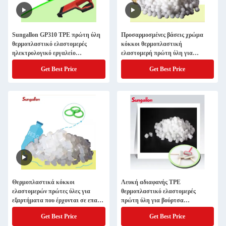
Sungallon GP310 TPE πρώτη ύλη
Προσαρμοσμένες βάσεις χρώμα
θερμοπλαστικό ελαστομερές
κόκκοι θερμοπλαστική
ηλεκτρολογικό εργαλείο
ελαστομερή πρώτη ύλη για
αντρίσκεπτο υλικό
αναδιπλούμενο δοχείο κατοικίδιων
Get Best Price
Get Best Price
ζώων
Θερμοπλαστικά κόκκοι
Λευκή αδιαφανής TPE
ελαστομερών πρώτες ύλες για
θερμοπλαστικό ελαστομερές
εξαρτήματα που έρχονται σε επαφή
πρώτη ύλη για βούρτσα
με νερό
κατοικίδιων
Get Best Price
Get Best Price