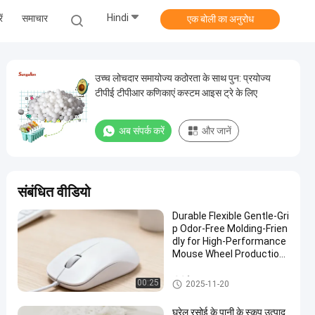
Hindi
ं
समाचार
एक बोली का अनुरोध
उच्च लोचदार समायोज्य कठोरता के साथ पुन: प्रयोज्य
टीपीई टीपीआर कणिकाएं कस्टम आइस ट्रे के लिए
अब संपर्क करें
और जानें
संबंधित वीडियो
Durable Flexible Gentle-Gri
p Odor-Free Molding-Frien
dly for High-Performance
Mouse Wheel Production
TPE Granule
टीपीई कच्चा माल
00:25
2025-11-20
घरेलू रसोई के पानी के स्कूप उत्पाद