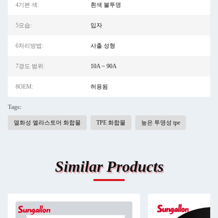
4기본 색:
흰색 불투명
5모습:
입자
6처리방법:
사출 성형
7경도 범위:
10A ~ 90A
8OEM:
허용됨
Tags:
열화성 엘라스토머 화합물
TPE 화합물
높은 투명성 tpe
Similar Products