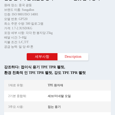
원래 장소: 중국 광둥
브랜드 이름: Sungallon
인증: ISO 9001/ISO 14001
모델 번호: GP520
최소 주문 수량: 500 킬로그램
가격: 1.7-2.3USD/KG
포장 세부 사항: 각각 한 봉지당 25kg
배달 시간: 5~8일
지불 조건: L/C,T/T
공급 능력: 일 당 40 톤
세부사항
Description
강조하다:
접이식 용기 TPE TPR 펠릿
,
환경 친화적 인 TPE TPR 펠릿
,
강도 TPE TPR 펠릿
1재료 유형:
TPE 원자재
2기본 중합체:
세브/미네랄 오일
3주요 사용:
접는 용기