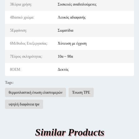
3Κύρια χρήση:
Συσκευές αναδιπλούμενες
4Βασικό χρώμα:
Λευκός αδιαφανής
5Εμφάνιση:
Σωματίδια
6Μέθοδος Επεξεργασίας:
Χύτευση με έγχυση
7Εύρος σκληρότητας:
10α ~ 90α
8OEM:
Δεκτός
Tags:
θερμοπλαστική ένωση ελαστομερών
Ένωση TPE
υψηλή διαφάνεια tpe
Similar Products