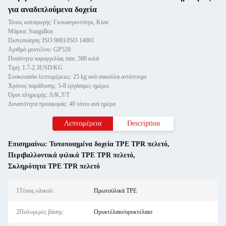
για αναδιπλούμενα δοχεία
Τόπος καταγωγής: Γκουανγκντόνγκ, Κίνα
Μάρκα: Sungallon
Πιστοποίηση: ISO 9001/ISO 14001
Αριθμό μοντέλου: GP520
Ποσότητα παραγγελίας min: 500 κιλά
Τιμή: 1.7-2.3USD/KG
Συσκευασία λεπτομέρειες: 25 kg ανά σακούλα αντίστοιχα
Χρόνος παράδοσης: 5-8 εργάσιμες ημέρες
Όροι πληρωμής: Λ/Κ,Τ/Τ
Δυνατότητα προσφοράς: 40 τόνοι ανά ημέρα
Λεπτομέρεια
Description
Επισημαίνω:
Τυποποιημένα δοχεία TPE TPR πελετό
,
Περιβαλλοντικά φιλικά TPE TPR πελετό
,
Σκληρότητα TPE TPR πελετό
1Τύπος υλικού:
Πρωτοϋλικά TPE
2Πολυμερές βάσης:
Ορυκτέλαιο/ορυκτέλαιο