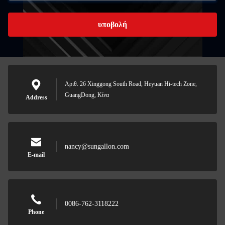
υποβολή
Αριθ. 26 Xinggong South Road, Heyuan Hi-tech Zone,
GuangDong, Κίνα
Address
nancy@sungallon.com
E-mail
0086-762-3118222
Phone