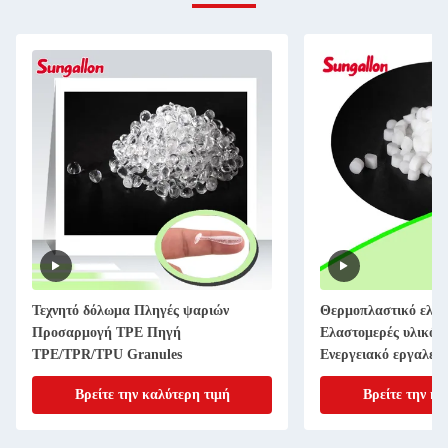
Τεχνητό δόλωμα Πληγές ψαριών
Θερμοπλαστικό ελα
Προσαρμογή TPE Πηγή
Ελαστομερές υλικό 
TPE/TPR/TPU Granules
Ενεργειακό εργαλείο
υλικό
Βρείτε την καλύτερη τιμή
Βρείτε την κα