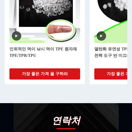
인위적인 먹이 낚시 먹이 TPE 원자재
열탄화 유연성 TPE
TPE/TPR/TPU
전력 도구 반 미끄러
가장 좋은 가격 을 구하라
가장 좋은 가
연락처