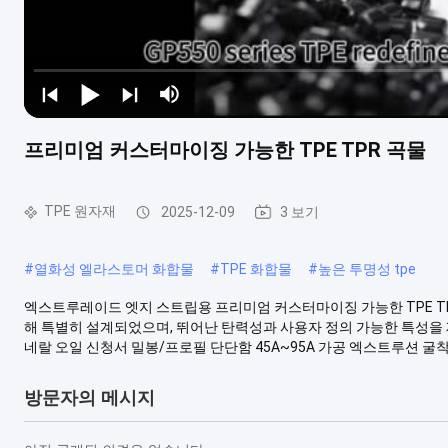
프리미엄 커스터마이징 가능한 TPE TPR 곡물
TPE 원자재
2025-12-09
3 보기
#
열화성 엘라스토머 화합물
#
TPE 화합물
#
높은 투명성 tpe
엑스트루레이드 엣지 스트립용 프리미엄 커스터마이징 가능한 TPE TP
해 특별히 설계되었으며, 뛰어난 탄력성과 사용자 정의 가능한 특성을 제
네랄 오일 신청서 밀봉/프로필 단단함 45A~95A 가공 엑스트루션 굴착 색
방문자의 메시지