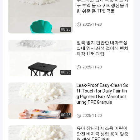
구 부엌 물 스쿠프 생산을위
한 쉬운 폼 TPE 곡물
TPE 원자재
2025-11-20
00:25
얼룩 방지 편안한 내마모성
실내 임시 좌석 접이식 벤치
제작 TPE 과립
TPE 원자재
2025-11-20
00:25
Leak-Proof Easy-Clean So
ft-Touch for Daily Paintin
g Pigment Box Manufact
uring TPE Granule
TPE 원자재
00:25
2025-11-20
유아 장난감 제조용 어린이
안전 비자극 성형 용이 맞춤
형 색상 TPE 과립