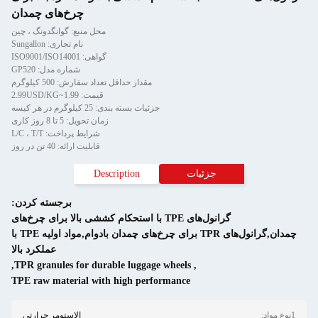
چرخ‌های چمدان
محل منبع: گوانگدونگ ، چین
نام تجاری: Sungallon
گواهی: ISO9001/ISO14001
شماره مدل: GP520
 حداقل تعداد سفارش: 500 کیلوگرم
قیمت: 1.99~2.99USD/KG
بندی: 25 کیلوگرم در هر کیسه
زمان تحویل: 5 تا 8 روز کاری
شرایط پرداخت: L/C ، T/T
قابلیت ارائه: 40 تن در روز
Description
برجسته کردن:
ای TPE با استحکام کششی بالا برای چرخ‌های
چمدان,گرانول‌های TPR برای چرخ‌های چمدان بادوام,مواد اولیه TPE با
عملکرد بالا
,
TPR granules for durable lu
TPE raw material with high 
الاستومر حرارتی