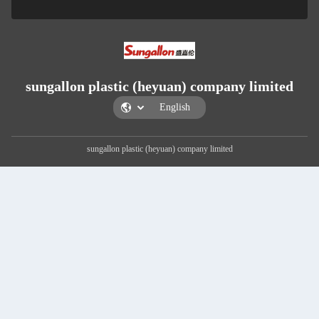
sungallon plastic
sungallon plast