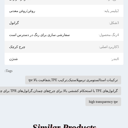
روغن/روغن معدنی
گرانول
ازی برای رنگ در دسترس است
چرخ کرچک
شنژن
Tags:
Simila