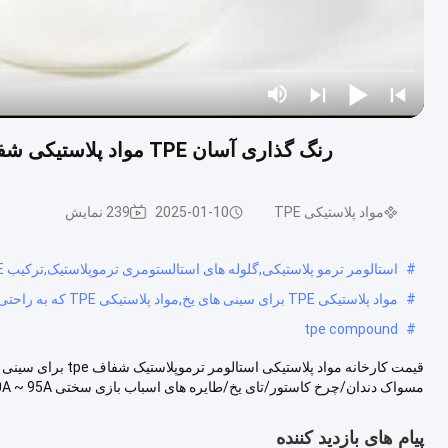
رنگ گذاری آسان TPE مواد پلاستیکی شفاف TPE مواد لاستومری برای سینی و مسواک دندان
مواد پلاستیکی TPE
2025-01-10
239 نمایش
#
استالومر ترمو پلاستیکی,گلوله های استالستومری ترموپلاستیک,ترکیب TPE
#
مواد پلاستیکی TPE برای سینی های یخ,مواد پلاستیکی TPE که به راحتی رنگ می شوند,استالومر پلاستیکی ترمو که به راحتی رنگ می شود
tpe compound
#
مسواک دندان/چرخ کاستور/تای یخ/طایره های اسباب بازی سختی 10A ~ 95A پرداز...
پیام های بازدید کننده