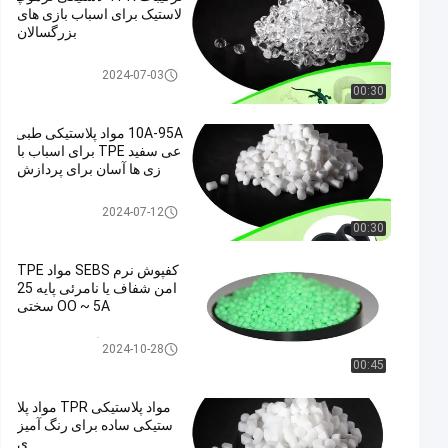
لاستیک برای اسباب بازی های
بزرگسالان
لاستیک ترموپلاستیک TPR
2024-07-03
00:30
10A-95A مواد پلاستیکی طبی
عی سفید TPE برای اسباب با
زی ها آسان برای پردازش
مواد پلاستیکی TPE
2024-07-12
00:30
کفپوش نرم SEBS مواد TPE
امن شفاف یا نامرئی پایه 25
OO ~ 5A سختی
گرانول های TPE
2024-10-28
00:45
مواد پلاستیکی TPR مواد پلا
ستیکی ساده برای رنگ آمیز
ی