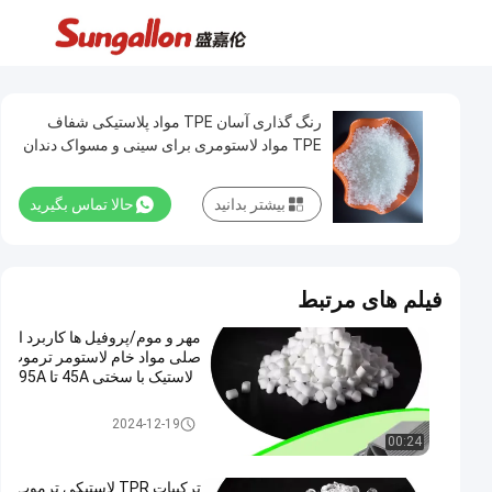
رنگ گذاری آسان TPE مواد پلاستیکی شفاف
TPE مواد لاستومری برای سینی و مسواک دندان
بیشتر بدانید
حالا تماس بگیرید
فیلم های مرتبط
مهر و موم/پروفیل ها کاربرد ا
صلی مواد خام لاستومر ترموپ
لاستیک با سختی 45A تا 95A
مواد اولیه TPR
2024-12-19
00:24
ترکیبات TPR لاستیکی ترموپ