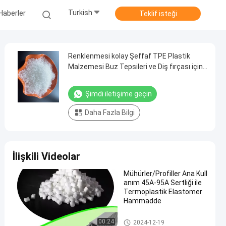
Turkish
Haberler
Teklif isteği
Renklenmesi kolay Şeffaf TPE Plastik
Malzemesi Buz Tepsileri ve Diş fırçası için
TPE Elastomer malzemesi
Şimdi iletişime geçin
Daha Fazla Bilgi
İlişkili Videolar
Mühürler/Profiller Ana Kull
anım 45A-95A Sertliği ile
Termoplastik Elastomer
Hammadde
TPR hammaddesi
00:24
2024-12-19