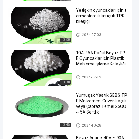
Yetişkin oyuncakları için t
ermoplastik kauçuk TPR
bileşiği
Termoplastik Kauçuk TPR
2024-07-03
00:30
10A-95A Doğal Beyaz TP
E Oyuncaklar İçin Plastik
Malzeme İşleme Kolaylığı
TPE Plastik Malzemesi
2024-07-12
00:30
Yumuşak Yastık SEBS TP
E Malzemesi Güvenli Açık
veya Çapraz Temel 25OO
~ 5A Sertlik
TPE granülleri
00:45
2024-10-28
Beyaz Apaçık 40A ~ 90A