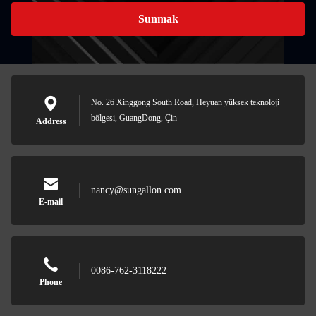
Sunmak
No. 26 Xinggong South Road, Heyuan yüksek teknoloji
bölgesi, GuangDong, Çin
Address
nancy@sungallon.com
E-mail
0086-762-3118222
Phone