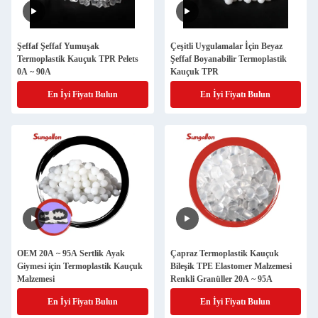
Şeffaf Şeffaf Yumuşak
Çeşitli Uygulamalar İçin Beyaz
Termoplastik Kauçuk TPR Pelets
Şeffaf Boyanabilir Termoplastik
0A ~ 90A
Kauçuk TPR
En İyi Fiyatı Bulun
En İyi Fiyatı Bulun
OEM 20A ~ 95A Sertlik Ayak
Çapraz Termoplastik Kauçuk
Giymesi için Termoplastik Kauçuk
Bileşik TPE Elastomer Malzemesi
Malzemesi
Renkli Granüller 20A ~ 95A
En İyi Fiyatı Bulun
En İyi Fiyatı Bulun