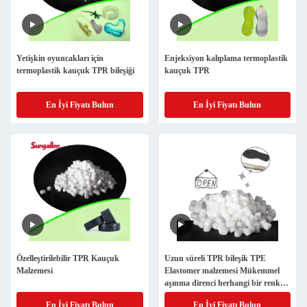
Yetişkin oyuncakları için
Enjeksiyon kalıplama termoplastik
termoplastik kauçuk TPR bileşiği
kauçuk TPR
En İyi Fiyatı Bulun
En İyi Fiyatı Bulun
Özelleştirilebilir TPR Kauçuk
Uzun süreli TPR bileşik TPE
Malzemesi
Elastomer malzemesi Mükemmel
aşınma direnci herhangi bir renk
30-95 Kıyısı A
En İyi Fiyatı Bulun
En İyi Fiyatı Bulun