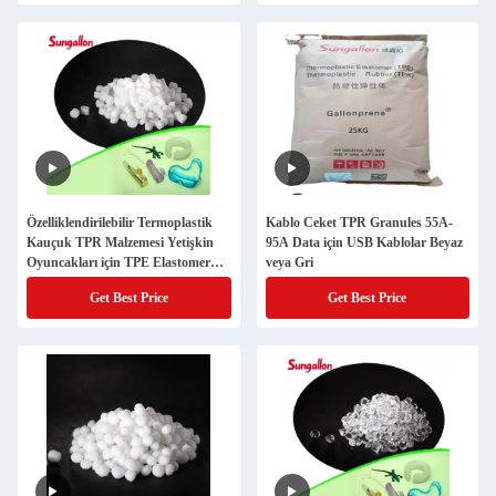
Özelliklendirilebilir Termoplastik
Kablo Ceket TPR Granules 55A-
Kauçuk TPR Malzemesi Yetişkin
95A Data için USB Kablolar Beyaz
Oyuncakları için TPE Elastomer
veya Gri
Malzemesi
Get Best Price
Get Best Price