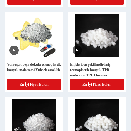
Yumuşak veya dokulu termoplastik
Enjeksiyon şekillendirilmiş
kauçuk malzemesi Yüksek esneklik
termoplastik kauçuk TPR
malzemesi TPE Elastomer
malzemesi 300-800% Uzunluk
En İyi Fiyatı Bulun
En İyi Fiyatı Bulun
Kokusuz