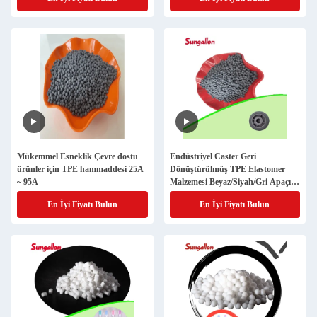
Mükemmel Esneklik Çevre dostu
Endüstriyel Caster Geri
ürünler için TPE hammaddesi 25A
Dönüştürülmüş TPE Elastomer
~ 95A
Malzemesi Beyaz/Siyah/Gri Apaçık
60A ~ 95A Sertlik
En İyi Fiyatı Bulun
En İyi Fiyatı Bulun