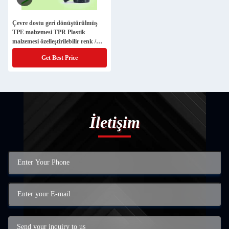
Çevre dostu geri dönüştürülmüş
TPE malzemesi TPR Plastik
malzemesi özelleştirilebilir renk /
sertlik
Get Best Price
İletişim