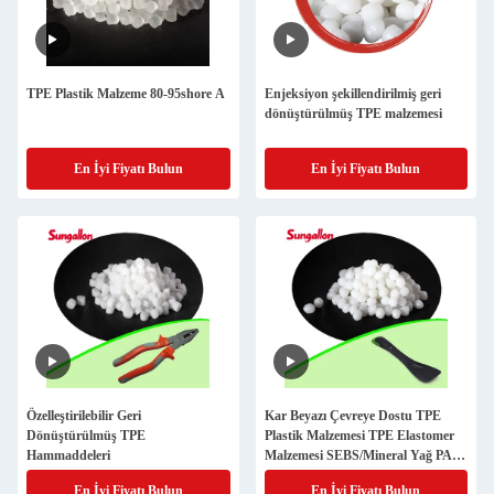
TPE Plastik Malzeme 80-95shore A
Enjeksiyon şekillendirilmiş geri
dönüştürülmüş TPE malzemesi
En İyi Fiyatı Bulun
En İyi Fiyatı Bulun
Özelleştirilebilir Geri
Kar Beyazı Çevreye Dostu TPE
Dönüştürülmüş TPE
Plastik Malzemesi TPE Elastomer
Hammaddeleri
Malzemesi SEBS/Mineral Yağ PA
için Kalıplandırma Üzerine
En İyi Fiyatı Bulun
En İyi Fiyatı Bulun