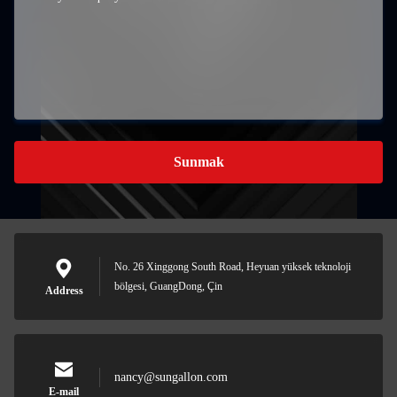
Sunmak
No. 26 Xinggong South Road, Heyuan yüksek teknoloji
bölgesi, GuangDong, Çin
Address
nancy@sungallon.com
E-mail