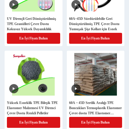
UV Dirençli Geri Dönüştürülmüş
60A~45D Sürdürülebilir Geri
TPE Granülleri Çevre Dostu
Dönüştürülmüş TPE Çevre Dostu
Kokusuz Yüksek Dayanıklılık
Yumuşak Şişe Kolları için Esnek
En İyi Fiyatı Bulun
En İyi Fiyatı Bulun
Yüksek Esneklik TPE Bileşik TPE
60A ~ 45D Sertlik Aralığı TPE
Elastomer Malzemesi UV Direnci
Boncukları Termoplastik Elastomer
Çevre Dostu Renkli Pelletler
Çevre dostu TPE Elastomer
Malzemesi
En İyi Fiyatı Bulun
En İyi Fiyatı Bulun