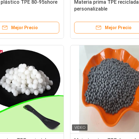
 plástico TPE 80-95shore
Materia prima TPE reciclada
personalizable
Mejor Precio
Mejor Precio