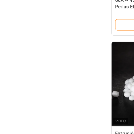
60A ~ 4
Perlas 
Materia
ecológi
Extrusió