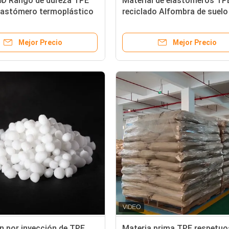
5D Rango de dureza TPE
Material de elastómeros TP
Elastómero termoplástico
reciclado Alfombra de suelo
l elastómero TPE
automóviles TPE SEBS Mate
co
65A ~ 95A Dureza
Mejor Precio
Mejor Precio
n por inyección de TPE
Materia prima TPE respetuo