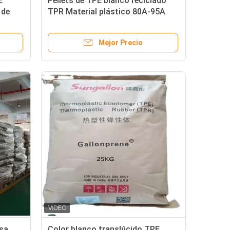
E
Pellets de TPE blanco reciclado
 de
TPR Material plástico 80A-95A
rial
Dureza 100% reciclable para
inyección / extrusión
Mejor Precio
sa
Color blanco translúcido TPE