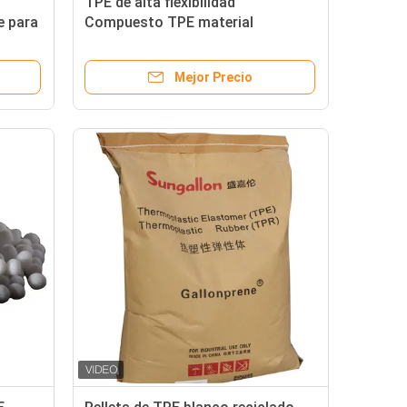
TPE de alta flexibilidad
e para
Compuesto TPE material
elastomérico Resistente a los
rayos UV Pellet de colores
Mejor Precio
ecológicos