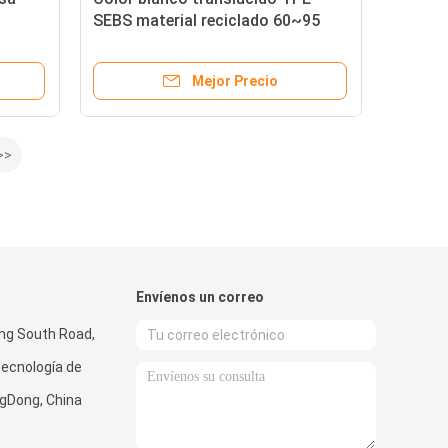
SEBS material reciclado 60~95
Shore A
Mejor Precio
>>
Envíenos un correo
ong South Road,
tecnología de
gDong, China