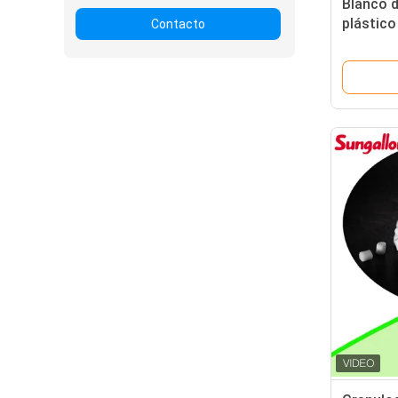
Blanco d
plástico
Contacto
elastomé
sobre m