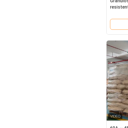
Granulos
resisten
respetu
ambiente
durabili