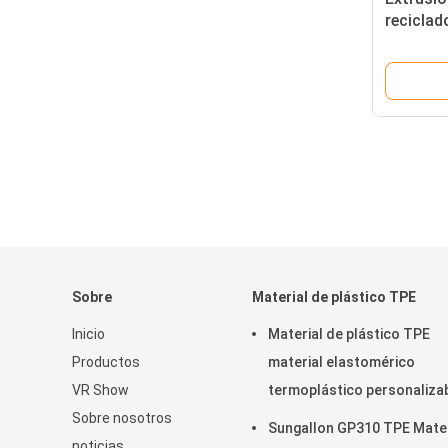
reciclad
95A Dur
Sobre
Material de plástico TPE
Inicio
Material de plástico TPE
Productos
material elastomérico
VR Show
termoplástico personaliza
Sobre nosotros
para juguetes blandos
Sungallon GP310 TPE Mate
noticias