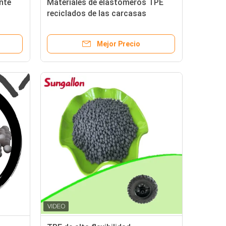
nte
Materiales de elastómeros TPE
reciclados de las carcasas
industriales Blanco/Negro/Cinza
Opaco 60A~95A Dureza
Mejor Precio