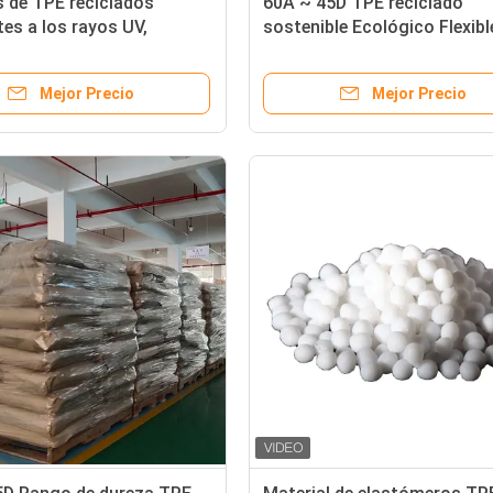
 de TPE reciclados
60A ~ 45D TPE reciclado
tes a los rayos UV,
sostenible Ecológico Flexibl
osos con el medio
mangas de botellas blandas
, inodoros y de alta
Mejor Precio
Mejor Precio
dad