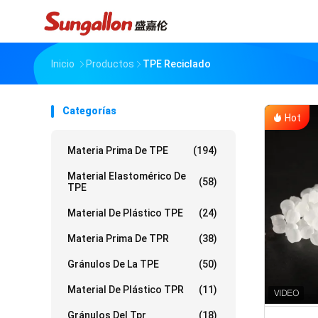
Inicio
Productos
TPE Reciclado
Categorías
Hot
Materia Prima De TPE
(194)
Material Elastomérico De
(58)
TPE
Material De Plástico TPE
(24)
Materia Prima De TPR
(38)
Gránulos De La TPE
(50)
Material De Plástico TPR
(11)
Gránulos Del Tpr
(18)