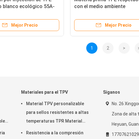
o blanco ecológico 55A-
con el medio ambiente
eza
Personalizable Mezcla de
SEBS/SEEPS de colores
Mejor Precio
Mejor Precio
1
2
>
Materiales para el TPV
Síganos
Material TPV personalizable
No. 26 Xingg
para sellos resistentes a altas
Zona de alta 
ble
temperaturas TPR Material
Heyuan, Guan
plástico
ria
Resistencia a la compresión
17707621029