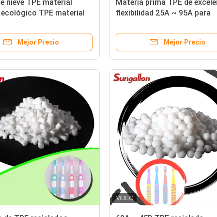
e nieve TPE material
Materia prima TPE de excele
 ecológico TPE material
flexibilidad 25A ~ 95A para
rico SEBS/aceite mineral
productos ecológicos
oldeo para PA
Mejor Precio
Mejor Precio