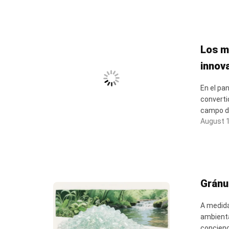
Los m
innov
En el pa
converti
campo de
August 1
Gránu
A medida
ambienta
concienc