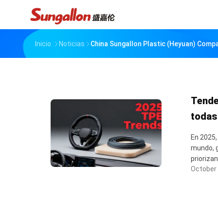
Inicio
Noticias
China Sungallon Plastic (heyuan) Comp
Tende
todas 
En 2025,
mundo, g
priorizan
October 