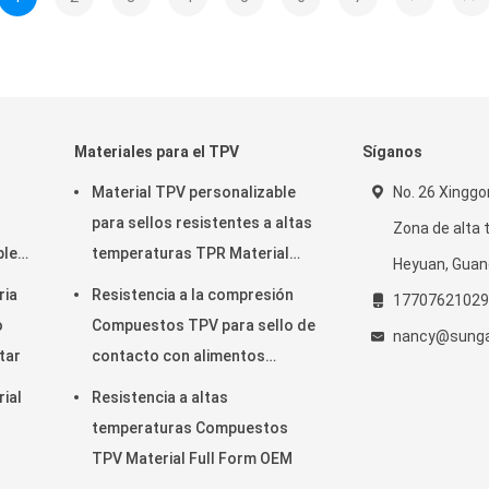
Materiales para el TPV
Síganos
Material TPV personalizable
No. 26 Xingg
para sellos resistentes a altas
Zona de alta 
ble
temperaturas TPR Material
Heyuan, Guan
plástico
ria
Resistencia a la compresión
17707621029
o
Compuestos TPV para sello de
nancy@sunga
tar
contacto con alimentos
Automoción
ial
Resistencia a altas
temperaturas Compuestos
TPV Material Full Form OEM