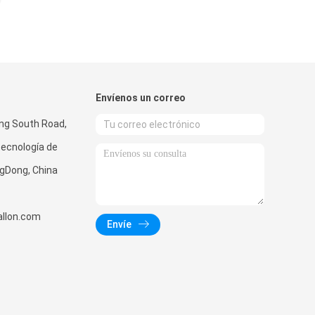
Envíenos un correo
ong South Road,
tecnología de
gDong, China
llon.com
Envíe