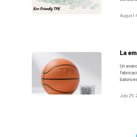
August 4
La em
Un avanc
fabricac
baloncest
July 29,