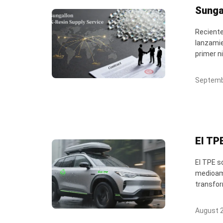
Sunga
Reciente
lanzamie
primer n
Septemb
El TP
El TPE s
medioamb
transform
August 2