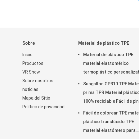
Sobre
Material de plástico TPE
Inicio
Material de plástico TPE
Productos
material elastomérico
VR Show
termoplástico personaliza
Sobre nosotros
para juguetes blandos
Sungallon GP310 TPE Mate
noticias
prima TPR Material plástic
Mapa del Sitio
100% reciclable Fácil de pin
Política de privacidad
Fácil de colorear TPE mater
plástico translúcido TPE
material elastómero para