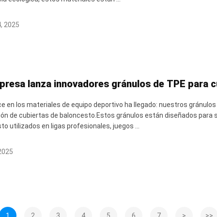
, 2025
presa lanza innovadores gránulos de TPE para c
e en los materiales de equipo deportivo ha llegado: nuestros gránulos 
ión de cubiertas de baloncesto.Estos gránulos están diseñados para 
o utilizados en ligas profesionales, juegos ...
 2025
1
2
3
4
5
6
7
>
>>