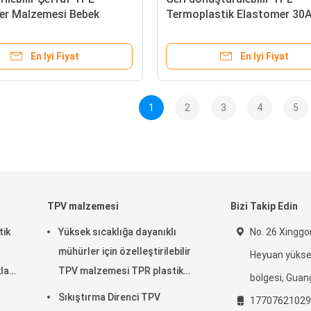
er Malzemesi Bebek
Termoplastik Elastomer 30A
Uygulamaları
dostu
En Iyi Fiyat
En Iyi Fiyat
1
2
3
4
5
TPV malzemesi
Bizi Takip Edin
tik
Yüksek sıcaklığa dayanıklı
No. 26 Xingg
mühürler için özelleştirilebilir
Heyuan yüksek
lar
TPV malzemesi TPR plastik
bölgesi, Guan
e
malzemesi
Sıkıştırma Direnci TPV
17707621029