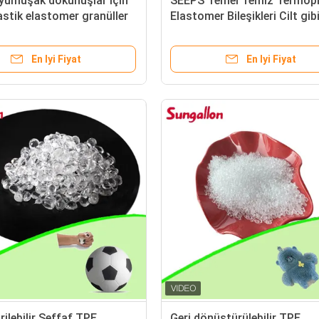
i yumuşak dokunuşlar için
SEEPS Temel Temiz Termopl
stik elastomer granüller
Elastomer Bileşikleri Cilt gib
yumuşak uygulama için
En Iyi Fiyat
En Iyi Fiyat
rilebilir Şeffaf TPE
Geri dönüştürülebilir TPE