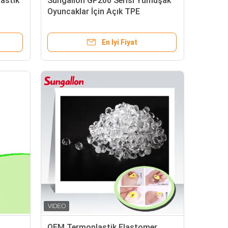
astik
Sungallon GP200 Serisi Yumuşak
i
Oyuncaklar İçin Açık TPE
Elastomer Malzemesi ISO14001
En Iyi Fiyat
OEM Termoplastik Elastomer