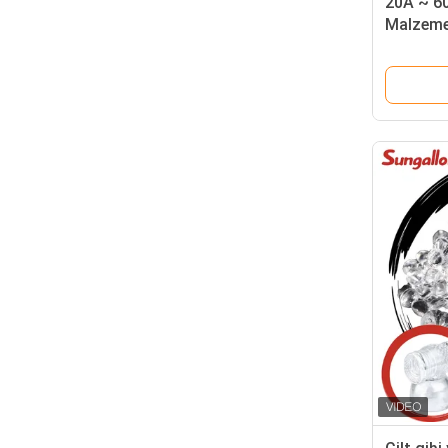
20A ~ 6
Malzemes
Teller İç