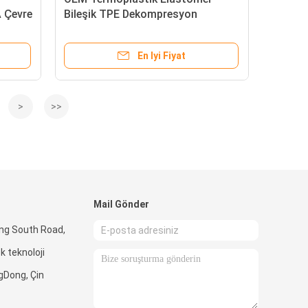
 Çevre
Bileşik TPE Dekompresyon
Oyuncakları için Elastomer
Granüller
En Iyi Fiyat
>
>>
Mail Gönder
ong South Road,
 teknoloji
gDong, Çin