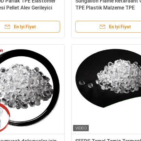
0D Parlak TPE Elastomer
Sungallon Flame Retardant
i Pellet Alev Gerileyici
TPE Plastik Malzeme TPE
in
Enjeksiyon Kalıplaması için
Elastomer Malzeme
En Iyi Fiyat
En Iyi Fiyat