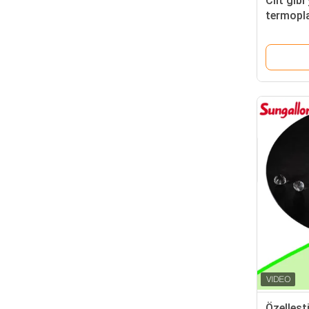
Cilt gib
termopla
GP200
Özelleşti