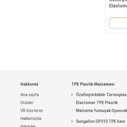
Elastom
Bakımı 
Hakkında
TPE Plastik Malzemesi
Ana sayfa
Özelleştirilebilir Termoplas
Ürünler
Elastomer TPE Plastik
VR Gösterisi
Malzeme Yumuşak Oyuncak
Hakkımızda
için TPE Elastomer Malzem
Sungallon GP310 TPE ham
Haberler