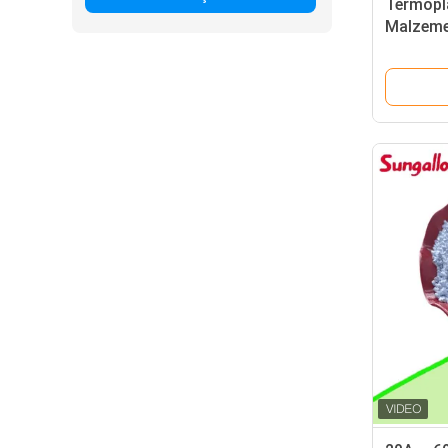
Termopl
Malzeme
Malzeme
makineler