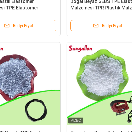
astik Elastomer
Doğal Beyaz SEBS TPE Elas
si TPE Elastomer
Malzemesi TPR Plastik Mal
si PC/ABS/PETG ile Telaş
Özel Sertlik ve Renk
i için
En Iyi Fiyat
En Iyi Fiyat