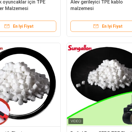
 oyuncaklar için TPE
Alev gerileyici TPE kablo
er Malzemesi
malzemesi
En Iyi Fiyat
En Iyi Fiyat