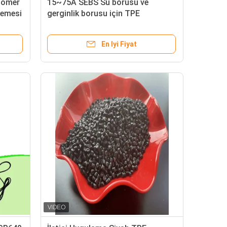
tomer
15~75A SEBS Su borusu ve
zemesi
gerginlik borusu için TPE
Elastomer Malzemesi
En Iyi Fiyat