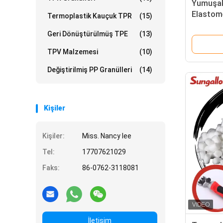
Yumuşak
Elastom
Termoplastik Kauçuk TPR
(15)
Geri Dönüştürülmüş TPE
(13)
TPV Malzemesi
(10)
Değiştirilmiş PP Granülleri
(14)
Kişiler
Kişiler:
Miss. Nancy lee
Tel:
17707621029
Faks:
86-0762-3118081
İletişim