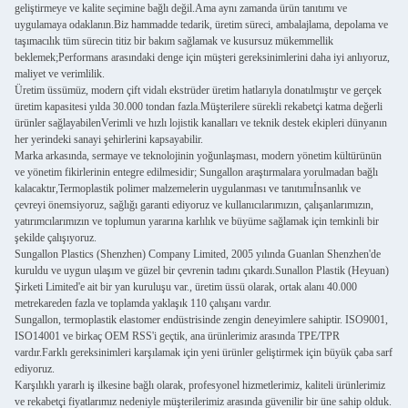
geliştirmeye ve kalite seçimine bağlı değil.Ama aynı zamanda ürün tanıtımı ve
uygulamaya odaklanın.Biz hammadde tedarik, üretim süreci, ambalajlama, depolama ve
taşımacılık tüm sürecin titiz bir bakım sağlamak ve kusursuz mükemmellik
beklemek;Performans arasındaki denge için müşteri gereksinimlerini daha iyi anlıyoruz,
maliyet ve verimlilik.
Üretim üssümüz, modern çift vidalı ekstrüder üretim hatlarıyla donatılmıştır ve gerçek
üretim kapasitesi yılda 30.000 tondan fazla.Müşterilere sürekli rekabetçi katma değerli
ürünler sağlayabilenVerimli ve hızlı lojistik kanalları ve teknik destek ekipleri dünyanın
her yerindeki sanayi şehirlerini kapsayabilir.
Marka arkasında, sermaye ve teknolojinin yoğunlaşması, modern yönetim kültürünün
ve yönetim fikirlerinin entegre edilmesidir; Sungallon araştırmalara yorulmadan bağlı
kalacaktır,Termoplastik polimer malzemelerin uygulanması ve tanıtımıİnsanlık ve
çevreyi önemsiyoruz, sağlığı garanti ediyoruz ve kullanıcılarımızın, çalışanlarımızın,
yatırımcılarımızın ve toplumun yararına karlılık ve büyüme sağlamak için temkinli bir
şekilde çalışıyoruz.
Sungallon Plastics (Shenzhen) Company Limited, 2005 yılında Guanlan Shenzhen'de
kuruldu ve uygun ulaşım ve güzel bir çevrenin tadını çıkardı.Sunallon Plastik (Heyuan)
Şirketi Limited'e ait bir yan kuruluşu var., üretim üssü olarak, ortak alanı 40.000
metrekareden fazla ve toplamda yaklaşık 110 çalışanı vardır.
Sungallon, termoplastik elastomer endüstrisinde zengin deneyimlere sahiptir. ISO9001,
ISO14001 ve birkaç OEM RSS'i geçtik, ana ürünlerimiz arasında TPE/TPR
vardır.Farklı gereksinimleri karşılamak için yeni ürünler geliştirmek için büyük çaba sarf
ediyoruz.
Karşılıklı yararlı iş ilkesine bağlı olarak, profesyonel hizmetlerimiz, kaliteli ürünlerimiz
ve rekabetçi fiyatlarımız nedeniyle müşterilerimiz arasında güvenilir bir üne sahip olduk.