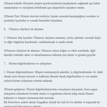
1Hizmet kabulü: Hizmetin müşteri gereksinimlerini karşılamasını sağlamak için kabul
standartlarını ve süreçlerini belirlemek için müşterilerle müzakere etmek.
2Hizmet Özet: Hizmet sürecini özetleyin, hizmet sırasında karşılaştığınız sorunları ve
çözümleri kaydedin ve sonraki hizmetlere hazırlanın.
6、 Olumsuz olayların ele alınması
1. Olumsuz olay kayıtları: Olumsuz olayların zamanını, yerini, işlemini, sorumlu kişiyi
ve diğer bilgilerini kaydetmek, sınıflandırmak ve analiz etmek.
2Olumsuz olayların ele alınması: Olumsuz olayın doğası ve etkisi temelinde, ilgili
düzeltici önlemler alınır ve tekrarlanmasını önlemek için izlenir ve gözden geçirilir.
7、 Hizmet değerlendirmesi ve iyileştirme
1. Hizmet değerlendirmesi: Müşteri memnuniyeti anketleri, iç değerlendirmeler vb. dahil
olmak üzere hizmet sürecini ve kalitesini düzenli olarak değerlendirin.ve veri analizi
yoluyla hizmet iyileştirme yönünü anlamak.
2Hizmet geliştirme: Hizmet değerlendirmesinin sonuçlarına dayanarak, buna uygun
iyileştirme önlemlerini formüle etmek ve uygulanma etkisini takip etmek.Hizmet
kalitesini ve müşteri memnuniyetini artırmak.
Bir Knowhow şirketi olarak Sungallon, büyük bir özel Ar-Ge ekibine ve kapsamlı bir
profesyonel laboratuvara sahiptir.