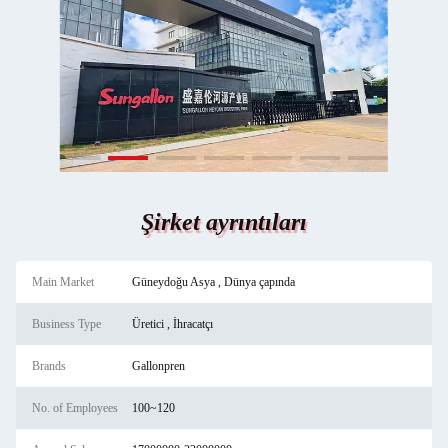
Şirket ayrıntıları
Main Market
Güneydoğu Asya , Dünya çapında
Business Type
Üretici , İhracatçı
Brands
Gallonpren
No. of Employees
100~120