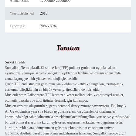
Annual Sales
17000000-22000000
Year Established
2016
Export p.c
70% - 80%
Tanıtım
Şirket Profili
Sungallon, Termoplastik Elastomerler (TPE) polimer grubunun uygulamalara
uyarlanmış yumuşak sentetik kauçuk bileşiklerinin tanıtımı ve üretimi konusunda
uzmanlaşmış yeni bir yüksek teknoloji işletmesidir.
Çin'in TPE endüstrisinin gelişimine tanık olduk ve katıldık.Sungallon, termoplastik
elastomer bileşiklerinin en büyük ve en iyi üreticilerinden biri oldu..
Müşterilerimiz Gallonprene TPE'lerimizi tüketici malları, teknik endüstriyel ürünler,
otomotiv parçaları ve tıbbi ürünler üretmek için kullanıyor.
Müşteri çözümü oluştururken, geniş deneysel deneyimimize dayanıyoruz. Bu, büyük
Ar-Ge ekibimizin yanı sıra birçok uygulama alanında düzenleyici kısıtlamalar
konusunda bilgi sahibi olmamızla desteklenmektedir.Sungallon, yurt içi ve yurtdışındaki
bir dizi bilimsel araştırma kurumuyla ortak araştırma merkezleri ve uygulama üsleri
kurdu., sürekli olarak dünyanın en gelişmiş teknolojisinin en sonunu emiyor.
Güvenlik, dostluk, yasal uyum bizim endüstrimizin temelleri. Sungallon sadece ürün