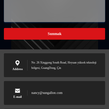
Sunmak
No. 26 Xinggong South Road, Heyuan yüksek teknoloji
bölgesi, GuangDong, Çin
Address
nancy@sungallon.com
E-mail