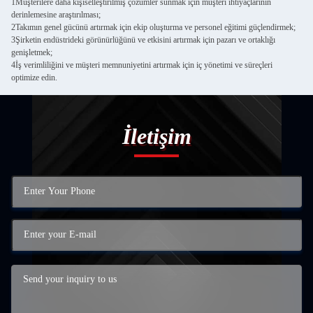
1Müşterilere daha kişiselleştirilmiş çözümler sunmak için müşteri ihtiyaçlarının
derinlemesine araştırılması;
2Takımın genel gücünü artırmak için ekip oluşturma ve personel eğitimi güçlendirmek;
3Şirketin endüstrideki görünürlüğünü ve etkisini artırmak için pazarı ve ortaklığı
genişletmek;
4İş verimliliğini ve müşteri memnuniyetini artırmak için iç yönetimi ve süreçleri
optimize edin.
İletişim