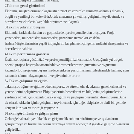
satın alma,Müşteri hizmetleri ve kalite.
2Takımın genel görünümü
Ekibimiz, müşterilerimize olağanüstü hizmet ve çözümler sunmaya adanmış dinamik,
bilgili ve yenilikçi bir kolektiftir.Ortak amacımız şirketin iş gelişimini teşvik etmek ve
bireylerin ve ekiplerin karşılıklı büyümesine ulaşmak..
3Takım üyelerinin bileşimi
Ekibimiz, farklı alanlardan ve geçmişlerden profesyonellerden oluşuyor. Proje
yöneticileri, mühendisler, tasarımcılar, pazarlama uzmanları ve daha
fazlası.Müşterilerimizin çeşitli ihtiyaçlarını karşılamak için geniş endüstri deneyimine ve
becerilerine sahibiz..
4Takım performans gösterisi
Üstün sonuçlarla gücümüzü ve profesyonelliğimizi kanıtladık. Geçtiğimiz yıl birçok
önemli projeyi başarıyla tamamladık ve müşterilerimizin güvenini ve övgüsünü
kazandık.Bu projelerin başarısı sadece şirketin performansını iyileştirmekle kalmaz, aynı
zamanda takımın dayanışmasını ve güvenini de artırır.
5- Takım çalışması ve eğitim
Takım işbirliğine ve eğitime odaklanıyoruz ve sürekli olarak takımın genel kalitesini ve
yeteneklerini geliştiriyoruz.Ekip üyelerinin becerilerini ve bilgilerini geliştirmelerine
yardımcı olmak için düzenli olarak iç eğitim ve paylaşım oturumları düzenliyoruzBuna
ek olarak, şirketin işinin gelişimini teşvik etmek için diğer ekiplerle de aktif bir şekilde
iletişim kuruyor ve işbirliği yapıyoruz.
6Takım görünümü ve gelişim planı
Geleceğe bakarak, yenilikçilik ve girişimcilik ruhunu sürdürmeye ve iş alanlarını
genişletmeye ve hizmet kalitesini artırmaya devam edeceğiz.Aşağıdaki gelişme planlarını
geliştirdik::