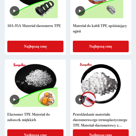
10A-95A Materiał elastomeru TPE
Materiał do kabli TPE opóźniający
ogień
Najlepszą cenę
Najlepszą cenę
Elastomer TPE Materiał do
Przeskładanie materiału
zabawek miękkich
elastomerowego termoplastycznego
TPE Materiał elastomerowy z
PC/ABS/PETG dla aparatów do
Najlepszą cenę
Najlepszą cenę