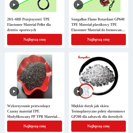
20A~60D Przejrzystość TPE
Sungallon Flame Retardant GP640
Elastomer Material Pellet dla
TPE Materiał plastikowy TPE
drutów oporowych
Elastomer Materiał do formowania
wtryskowego
Najlepszą cenę
Najlepszą cenę
Wykorzystanie przewodzące
Miękkie dotyk jak skóra
Czarny materiał TPE
Termoplastyczne pelety elastomowe
Modyfikowany PP TPR Materiał
GP200 dla zabawek dla dorosłych
plastikowy 60A ~ 95A Twardota
Najlepszą cenę
Najlepszą cenę