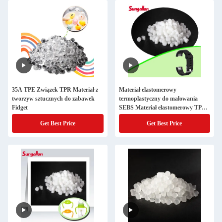
35A TPE Związek TPR Materiał z
Materiał elastomerowy
tworzyw sztucznych do zabawek
termoplastyczny do malowania
Fidget
SEBS Materiał elastomerowy TPE
do produkcji taśm zegarkowych
Get Best Price
Get Best Price