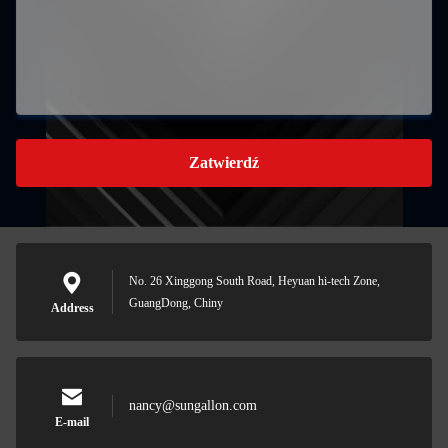
Zatwierdź
No. 26 Xinggong South Road, Heyuan hi-tech Zone,
GuangDong, Chiny
Address
nancy@sungallon.com
E-mail