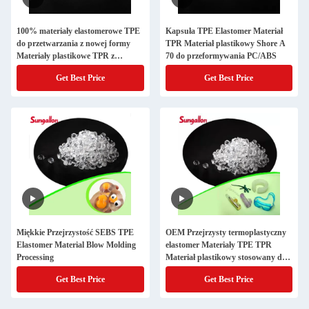
100% materiały elastomerowe TPE
Kapsuła TPE Elastomer Materiał
do przetwarzania z nowej formy
TPR Materiał plastikowy Shore A
Materiały plastikowe TPR z
70 do przeformywania PC/ABS
PC/ABC do narzędzi
Get Best Price
Get Best Price
Miękkie Przejrzystość SEBS TPE
OEM Przejrzysty termoplastyczny
Elastomer Material Blow Molding
elastomer Materiały TPE TPR
Processing
Materiał plastikowy stosowany do
produkcji zabawek dla dorosłych
Get Best Price
Get Best Price