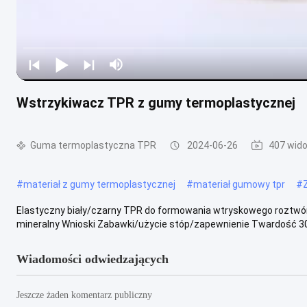
Wstrzykiwacz TPR z gumy termoplastycznej
Guma termoplastyczna TPR
2024-06-26
407 wido
#
materiał z gumy termoplastycznej
#
materiał gumowy tpr
#
Elastyczny biały/czarny TPR do formowania wtryskowego roztwó
mineralny Wnioski Zabawki/użycie stóp/zapewnienie Twardość 30A
Wiadomości odwiedzających
Jeszcze żaden komentarz publiczny