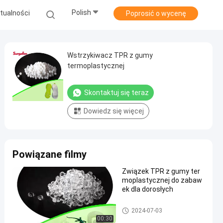
Polish
tualności
Poprosić o wycenę
Wstrzykiwacz TPR z gumy
termoplastycznej
Skontaktuj się teraz
Dowiedz się więcej
Powiązane filmy
Związek TPR z gumy ter
moplastycznej do zabaw
ek dla dorosłych
Guma termoplastyczna TPR
2024-07-03
00:30