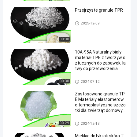
Przejrzyste granule TPR
Granulki TPR
2025-12-09
00:30
10A-95A Naturalny biały
materiał TPE z tworzyw s
ztucznych do zabawek, ła
twy do przetworzenia
Materiał z tworzyw sztucznyc
00:30
2024-07-12
h TPE
Zastosowane granule TP
E Materiały elastomerow
e termoplastyczne szczo
tki dla zwierząt domowyc
h
TPE surowiec
00:29
2024-12-13
Miękkie dotyk jak skóra T