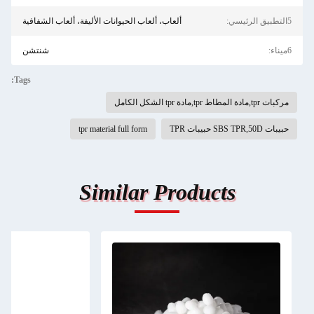
5التطبيق الرئيسي:
ألعاب، ألعاب الحيوانات الأليفة، ألعاب الشفافية
6ميناء:
شنتشن
Tags:
مركبات tpr,مادة المطاط tpr,مادة tpr الشكل الكامل
حبيبات SBS TPR,50D حبيبات TPR
tpr material full form
Similar Products