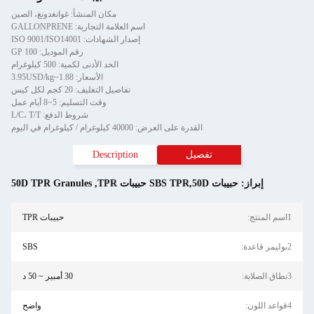
مكان المنشأ: غوانغدونغ، الصين
اسم العلامة التجارية: GALLONPRENE
إصدار الشهادات: ISO 9001/ISO14001
رقم الموديل: GP 100
الحد الأدنى لكمية: 500 كيلوغرام
الأسعار: 1.88~3.95USD/kg
تفاصيل التغليف: 20 كجم لكل كيس
وقت التسليم: 5~8 أيام عمل
شروط الدفع: L/C، T/T
القدرة على العرض: 40000 كيلوغرام / كيلوغرام في اليوم
تفصيل
Description
إبراز:
حبيبات SBS TPR,50D حبيبات TPR
,
50D TPR Granules
1اسم المنتج:
حبيبات TPR
2بوليمر قاعدة:
SBS
3نطاق الصلابة:
30 أمبير ~ 50 د
4قواعد اللون:
واضح