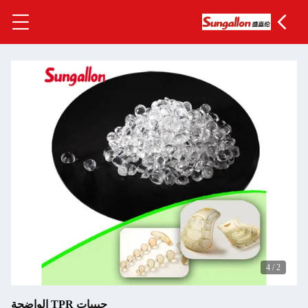
4
/
2
حبيبات TPR الواضحة