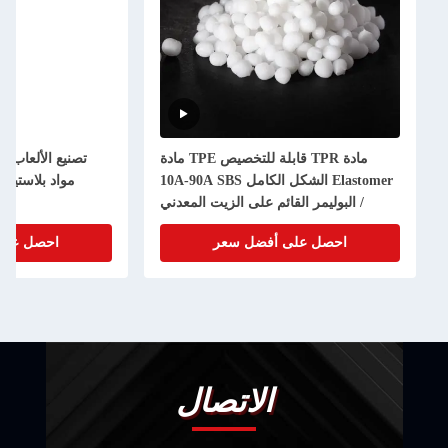
مادة TPR قابلة للتخصيص TPE مادة
Elastomer الشكل الكامل 10A-90A SBS
/ البوليمر القائم على الزيت المعدني
الحبيبا
احصل على أفضل سعر
احصل على
الاتصال