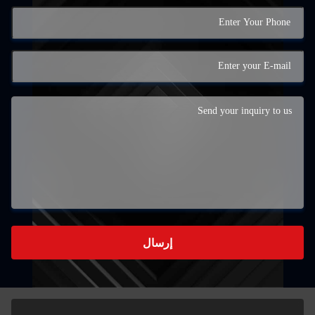
إرسال