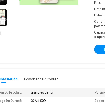
Prix:
Détail
Délai d
Condit
paieme
Capaci
d'appr
 Infomation
Description De Produit
m Du Produit:
granules de tpr
Polymè
age De Dureté:
30A à 50D
Bases 