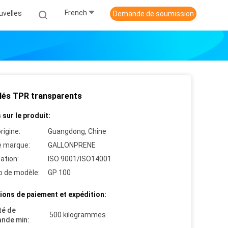
French
uvelles
Demande de soumission
lés TPR transparents
 sur le produit:
rigine:
Guangdong, Chine
 marque:
GALLONPRENE
cation:
ISO 9001/ISO14001
 de modèle:
GP 100
ions de paiement et expédition:
té de
500 kilogrammes
nde min: