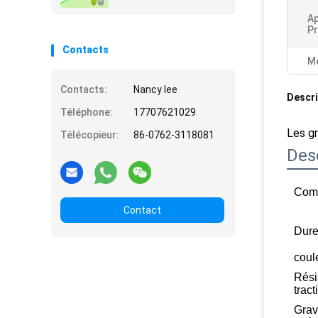
Ap
Pr
Contacts
Me
Contacts:
Nancy lee
Descri
Téléphone:
17707621029
Les gr
Télécopieur:
86-0762-3118081
Des
Comp
Contact
Dure
coul
Rési
tract
Grav