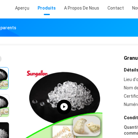
Aperçu
Produits
A Propos De Nous
Contact
No
sparents
Granu
Détails
Lieu d'o
Nom de
Certifi
Numéro
Condit
Quanti
comma