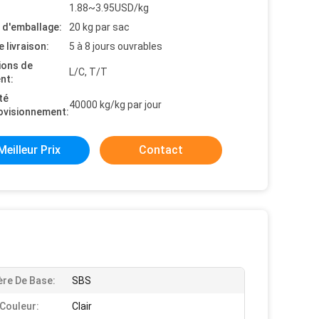
1.88~3.95USD/kg
s d'emballage:
20 kg par sac
e livraison:
5 à 8 jours ouvrables
ions de
L/C, T/T
nt:
té
40000 kg/kg par jour
ovisionnement:
Meilleur Prix
Contact
re De Base:
SBS
Couleur:
Clair