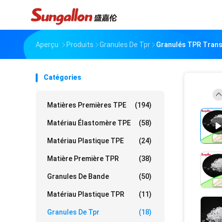
Aperçu
Produits
Granules De Tpr
Granulés TPR Tran
Catégories
Matières Premières TPE
(194)
Matériau Élastomère TPE
(58)
Matériau Plastique TPE
(24)
Matière Première TPR
(38)
Granules De Bande
(50)
Matériau Plastique TPR
(11)
Granules De Tpr
(18)