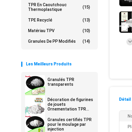
TPR En Caoutchouc
(15)
Thermoplastique
TPE Recyclé
(13)
Matériau TPV
(10)
Granules De PP Modifiés
(14)
Les Meilleurs Produits
Granulés TPR
transparents
Détail
Décoration de figurines
de jouets
Ornementation TPR
Granules
No
Granules certifiés TPR
pour le moulage par
Pl
injection