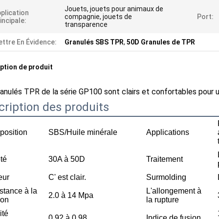
Jouets, jouets pour animaux de
plication
compagnie, jouets de
Port:
incipale:
transparence
ttre En Évidence:
Granulés SBS TPR
,
50D Granules de TPR
ption de produit
anulés TPR de la série GP100 sont clairs et confortables pour u
cription des produits
osition
SBS/Huile minérale
Applications
té
30A à 50D
Traitement
eur
C' est clair.
Surmolding
stance à la
L'allongement à
2.0 à 14 Mpa
ion
la rupture
ité
0.92 à 0.98
Indice de fusion