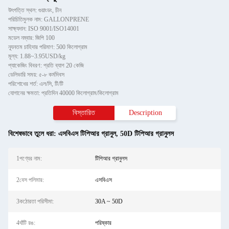
উৎপত্তি স্থল: গুয়াংডং, চীন
পরিচিতিমুলক নাম: GALLONPRENE
সাক্ষ্যদান: ISO 9001/ISO14001
মডেল নম্বার: জিপি 100
ন্যূনতম চাহিদার পরিমাণ: 500 কিলোগ্রাম
মূল্য: 1.88~3.95USD/kg
প্যাকেজিং বিবরণ: প্রতি ব্যাগ 20 কেজি
ডেলিভারি সময়: ৫-৮ কর্মদিবস
পরিশোধের শর্ত: এল/সি, টি/টি
যোগানের ক্ষমতা: প্রতিদিন 40000 কিলোগ্রাম/কিলোগ্রাম
বিস্তারিত
Description
বিশেষভাবে তুলে ধরা:
এসবিএস টিপিআর গ্রানুল
,
50D টিপিআর গ্রানুলস
1পণ্যের নাম:
টিপিআর গ্রানুলস
2বেস পলিমার:
এসবিএস
3কঠোরতা পরিসীমা:
30A ~ 50D
4ঘাঁটি রঙ:
পরিষ্কার