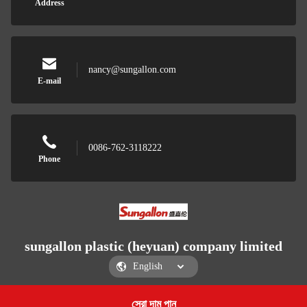
Address
nancy@sungallon.com
E-mail
0086-762-3118222
Phone
sungallon plastic (heyuan) company limited
সেরা দাম পান
Get a Quote
sungallon plastic (heyuan) company limited