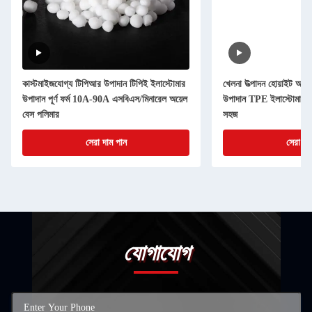
কাস্টমাইজযোগ্য টিপিআর উপাদান টিপিই ইলাস্টোমার
খেলনা উত্পাদন হোয়াইট অপ্
উপাদান পূর্ণ ফর্ম 10A-90A এসবিএস/মিনারেল অয়েল
উপাদান TPE ইলাস্টোমার উ
বেস পলিমার
সহজ
সেরা দাম পান
সেরা দা
যোগাযোগ