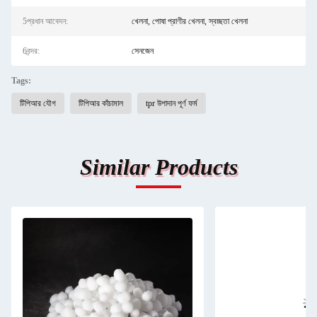
5প্রধান আবেদন:
খেলনা, পোষা প্রাণীর খেলনা, স্বচ্ছতা খেলনা
6বন্দর:
সেনজেন
Tags:
টিপিআর যৌগ
টিপিআর কাঁচামাল
tpr উপাদান পূর্ণ ফর্ম
Similar Products