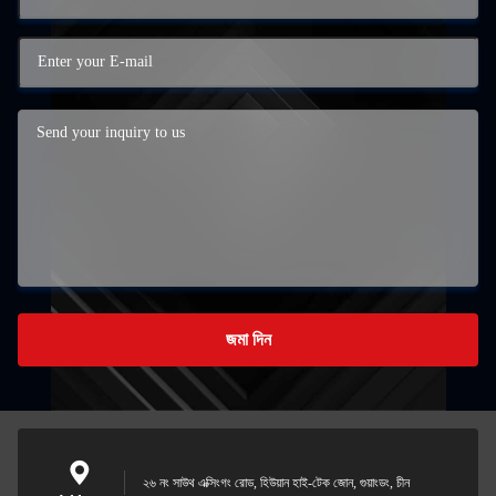
জমা দিন
২৬ নং সাউথ এক্সিংগং রোড, হিউয়ান হাই-টেক জোন, গুয়াংডং, চীন