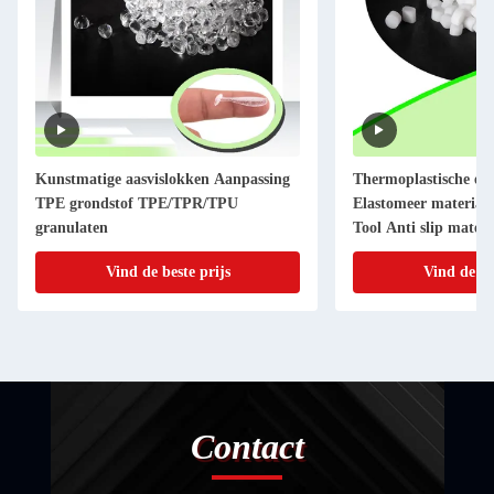
Kunstmatige aasvislokken Aanpassing
Thermoplastische el
TPE grondstof TPE/TPR/TPU
Elastomeer materiaal
granulaten
Tool Anti slip materi
Vind de beste prijs
Vind de be
Contact