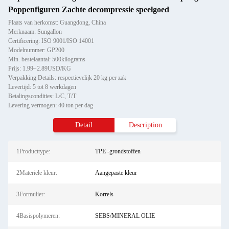
Poppenfiguren Zachte decompressie speelgoed
Plaats van herkomst: Guangdong, China
Merknaam: Sungallon
Certificering: ISO 9001/ISO 14001
Modelnummer: GP200
Min. bestelaantal: 500kilograms
Prijs: 1.99~2.89USD/KG
Verpakking Details: respectievelijk 20 kg per zak
Levertijd: 5 tot 8 werkdagen
Betalingscondities: L/C, T/T
Levering vermogen: 40 ton per dag
Detail
Description
1Producttype:
TPE -grondstoffen
2Materiële kleur:
Aangepaste kleur
3Formulier:
Korrels
4Basispolymeren:
SEBS/MINERAL OLIE