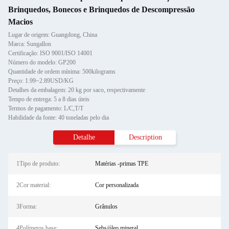
Brinquedos, Bonecos e Brinquedos de Descompressão
Macios
Lugar de origem: Guangdong, China
Marca: Sungallon
Certificação: ISO 9001/ISO 14001
Número do modelo: GP200
Quantidade de ordem mínima: 500kilograms
Preço: 1.99~2.89USD/KG
Detalhes da embalagem: 20 kg por saco, respectivamente
Tempo de entrega: 5 a 8 dias úteis
Termos de pagamento: L/C,T/T
Habilidade da fonte: 40 toneladas pelo dia
Detalhe
Description
1Tipo de produto:
Matérias -primas TPE
2Cor material:
Cor personalizada
3Forma:
Grânulos
4Polímeros base:
Sebs/óleo mineral