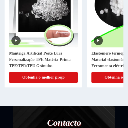
Manteiga Artificial Peixe Lura
Elastomero termoplá
Personalização TPE Matéria-Prima
Material elastoméric
TPE/TPR/TPU Grânulos
Ferramenta eléctrica
antiderrapante
Obtenha o melhor preço
Obtenha o me
Contacto