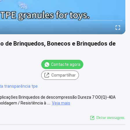
ão de Brinquedos, Bonecos e Brinquedos de
Contacte agora
Compartilhar
ta transparência tpe
plicações Brinquedos de descompressão Dureza 7 OO(Q)-40A
dagem / Resistência à ....
Veja mais
Deixe mensagem.