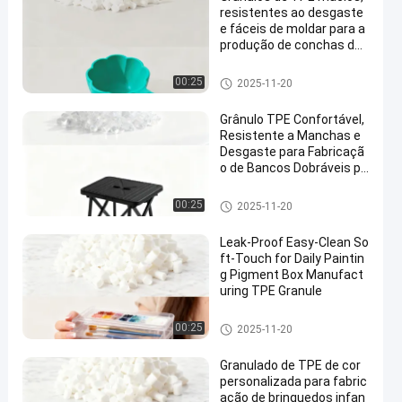
resistentes ao desgaste
e fáceis de moldar para a
produção de conchas de
água domésticas e de co
zinha
Matéria-prima TPE
00:25
2025-11-20
Grânulo TPE Confortável,
Resistente a Manchas e
Desgaste para Fabricaçã
o de Bancos Dobráveis pa
ra Assentos Temporários
Internos
Matéria-prima TPE
00:25
2025-11-20
Leak-Proof Easy-Clean So
ft-Touch for Daily Paintin
g Pigment Box Manufact
uring TPE Granule
Matéria-prima TPE
00:25
2025-11-20
Granulado de TPE de cor
personalizada para fabric
ação de brinquedos infan