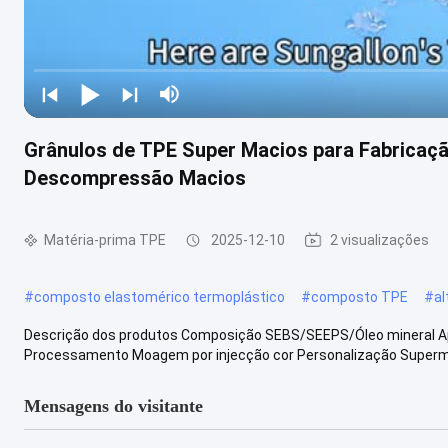
Grânulos de TPE Super Macios para Fabricaç
Descompressão Macios
Matéria-prima TPE
2025-12-10
2 visualizações
#
composto elastomérico termoplástico
#
composto TPE
#
al
Descrição dos produtos Composição SEBS/SEEPS/Óleo mineral A
Processamento Moagem por injecção cor Personalização Supermol
Mensagens do visitante