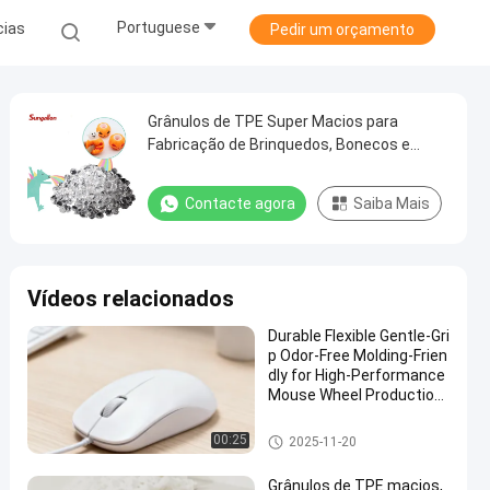
Portuguese
cias
Pedir um orçamento
Grânulos de TPE Super Macios para
Fabricação de Brinquedos, Bonecos e
Brinquedos de Descompressão Macios
Contacte agora
Saiba Mais
Vídeos relacionados
Durable Flexible Gentle-Gri
p Odor-Free Molding-Frien
dly for High-Performance
Mouse Wheel Production
TPE Granule
Matéria-prima TPE
00:25
2025-11-20
Grânulos de TPE macios,