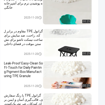
ه پوشیدن نرم برای آشپزخانه
خانگی
مواد اولیه TPE
2025-11-20
00:25
گرانول TPE مقاوم در برابر ل
که، راحت، ضد سایش برای
ساخت نیمکت تاشو برای نش
ستن موقت در فضای داخلی
مواد اولیه TPE
00:25
2025-11-20
Leak-Proof Easy-Clean So
ft-Touch for Daily Paintin
g Pigment Box Manufact
uring TPE Granule
مواد اولیه TPE
00:25
2025-11-20
گرانول TPE با رنگ سفارش
ی، قالب‌گیری آسان و ایمن بر
ای کودکان، غیر تحریک‌کننده،