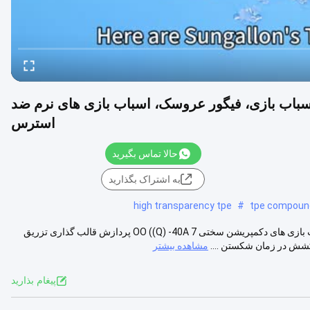
ای ساخت اسباب بازی، فیگور عروسک، اسباب بازی های نرم ضد
استرس
حالا تماس بگیرید
به اشتراک بگذارید
high transparency tpe
#
tpe compoun
توضیحات محصولات ترکیب SEBS/SEEPS/نفت معدنی درخواست ها اسباب بازی های دکمپریشن سختی 7 OO ((Q) -40A پردازش قالب گذاری تزریق
مشاهده بیشتر
پيغام بذاريد