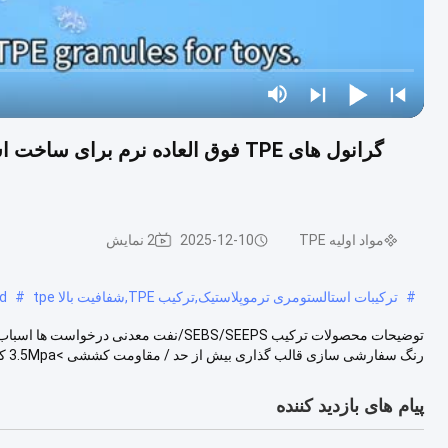
گرانول های TPE فوق العاده نرم بر
مواد اولیه TPE
2025-12-10
2 نمایش
#
ترکیبات استالستومری ترموپلاستیک,ترکیب TPE,شفافیت بالا tpe
#
d
رنگ سفارشی سازی قالب گذاری بیش از حد / مقاومت کششی >3.5Mpa کشش در زمان شکستن ....
پیام های بازدید کننده