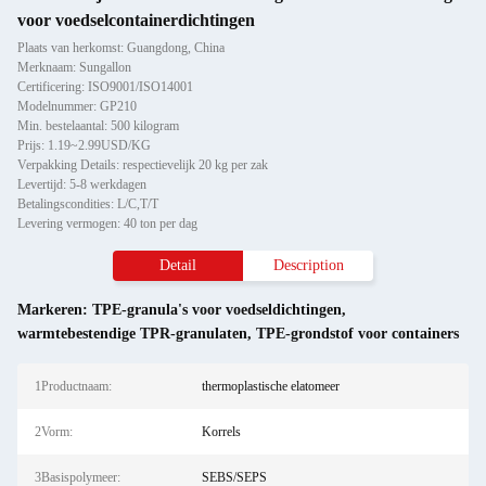
voor voedselcontainerdichtingen
Plaats van herkomst: Guangdong, China
Merknaam: Sungallon
Certificering: ISO9001/ISO14001
Modelnummer: GP210
Min. bestelaantal: 500 kilogram
Prijs: 1.19~2.99USD/KG
Verpakking Details: respectievelijk 20 kg per zak
Levertijd: 5-8 werkdagen
Betalingscondities: L/C,T/T
Levering vermogen: 40 ton per dag
Detail
Description
Markeren:
TPE-granula's voor voedseldichtingen
,
warmtebestendige TPR-granulaten
,
TPE-grondstof voor containers
1Productnaam:
thermoplastische elatomeer
2Vorm:
Korrels
3Basispolymeer:
SEBS/SEPS