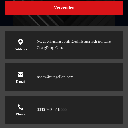
Verzenden
No. 26 Xinggong South Road, Heyuan high-tech zone,
GuangDong, China
Address
nancy@sungallon.com
E-mail
0086-762-3118222
Phone