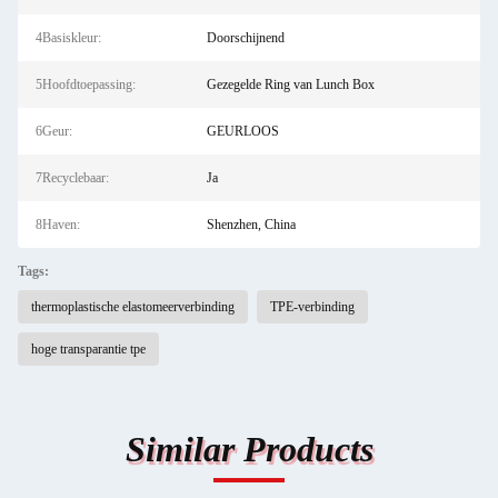
4Basiskleur:
Doorschijnend
5Hoofdtoepassing:
Gezegelde Ring van Lunch Box
6Geur:
GEURLOOS
7Recyclebaar:
Ja
8Haven:
Shenzhen, China
Tags:
thermoplastische elastomeerverbinding
TPE-verbinding
hoge transparantie tpe
Similar Products