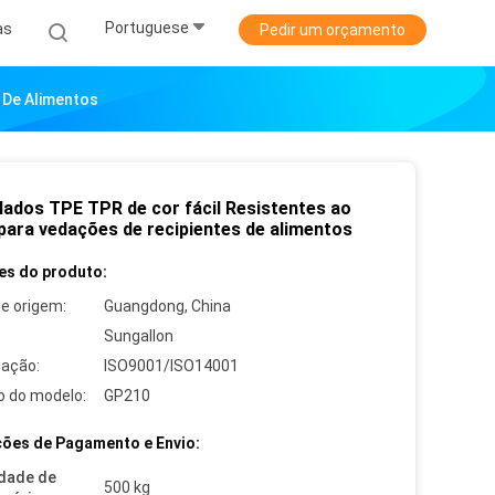
Portuguese
as
Pedir um orçamento
 De Alimentos
lados TPE TPR de cor fácil Resistentes ao
 para vedações de recipientes de alimentos
es do produto:
de origem:
Guangdong, China
Sungallon
cação:
ISO9001/ISO14001
 do modelo:
GP210
ões de Pagamento e Envio:
dade de
500 kg