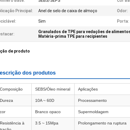
límero Base:
SEBS/SEPS
Cor Ba
licação Principal:
Anel de selo de caixa de almoço
Odor:
ciclável:
Sim
Porta:
Granulados de TPE para vedações de alimento
stacar:
Matéria-prima TPE para recipientes
ição de produto
escrição dos produtos
Composição
SEBS/Óleo mineral
Aplicações
Dureza
10A ~ 60D
Processamento
cor
Branco opaco
Supermoldagem
Resistência à
3.5 ~ 15Mpa
Prolongamento na ruptura
tração