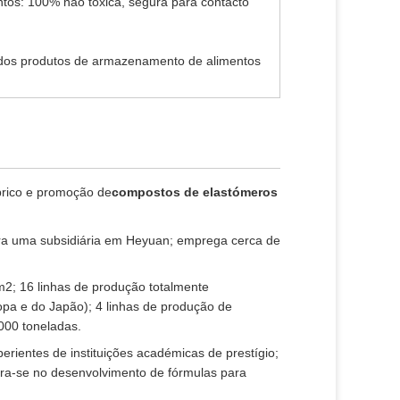
tos: 100% não tóxica, segura para contacto
s dos produtos de armazenamento de alimentos
brico e promoção de
compostos de elastómeros
a uma subsidiária em Heyuan; emprega cerca de
2; 16 linhas de produção totalmente
pa e do Japão); 4 linhas de produção de
000 toneladas.
perientes de instituições académicas de prestígio;
ntra-se no desenvolvimento de fórmulas para