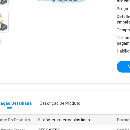
ordem 
Preço:
Detalh
embal
Tempo 
Termo
pagam
Habili
M
mação Detalhada
Descrição De Produto
ome Do Produto:
Elatómeros termoplásticos
Forma