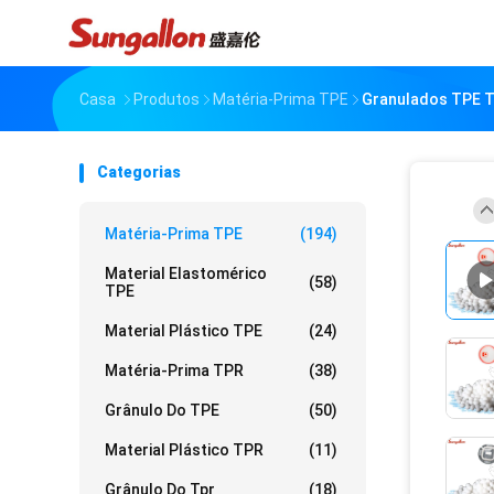
Casa
Produtos
Matéria-Prima TPE
Granulados TPE TP
Categorias
Matéria-Prima TPE
(194)
Material Elastomérico
(58)
TPE
Material Plástico TPE
(24)
Matéria-Prima TPR
(38)
Grânulo Do TPE
(50)
Material Plástico TPR
(11)
Grânulo Do Tpr
(18)