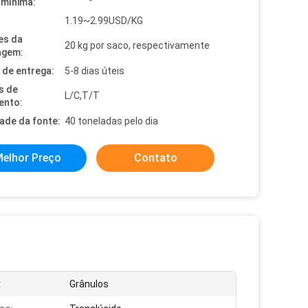
mínima:
1.19~2.99USD/KG
es da
20 kg por saco, respectivamente
agem:
de entrega:
5-8 dias úteis
s de
L/C,T/T
ento:
dade da fonte:
40 toneladas pelo dia
elhor Preço
Contato
:
Grânulos