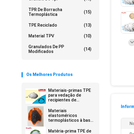
TPR De Borracha
(15)
Termoplástica
TPE Reciclado
(13)
Material TPV
(10)
Granulados De PP
(14)
Modificados
Os Melhores Produtos
Materiais-primas TPE
para vedação de
recipientes de
alimentos
Infor
Materiais
elastoméricos
termoplásticos à base
N
de SEBS
Matéria-prima TPE de