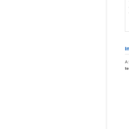
I
A 
t