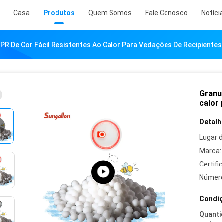
Casa
Produtos
Quem Somos
Fale Conosco
Notíci
R De Cor Fácil Resistentes Ao Calor Para Vedações De Recipientes
Granu
calor
Detalh
Lugar 
Marca:
Certifi
Número
Condiç
Quanti