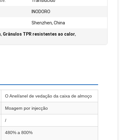
se:
Translúcido
INODORO
Shenzhen, China
s
,
Grânulos TPR resistentes ao calor
,
O Anel/anel de vedação da caixa de almoço
Moagem por injecção
/
480% a 800%