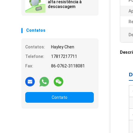
Po
alta resistência à
descascagem
Ap
Re
Contatos
De
Contatos:
Hayley Chen
Descr
Telefone:
17817217711
Fax:
86-0762-3118081
D
Contato