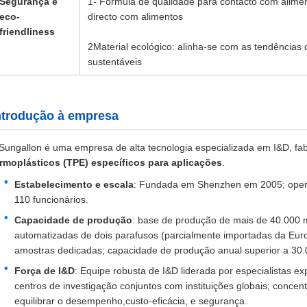
Segurança e
1- Fórmula de qualidade para contacto com alimen
eco-
directo com alimentos
friendliness
2Material ecológico: alinha-se com as tendência
sustentáveis
ntrodução à empresa
Sungallon é uma empresa de alta tecnologia especializada em I&D, fa
ermoplásticos (TPE) específicos para aplicações
.
Estabelecimento e escala
: Fundada em Shenzhen em 2005; oper
110 funcionários.
Capacidade de produção
: base de produção de mais de 40.000 m
automatizadas de dois parafusos (parcialmente importadas da Euro
amostras dedicadas; capacidade de produção anual superior a 30.
Força de I&D
: Equipe robusta de I&D liderada por especialistas ex
centros de investigação conjuntos com instituições globais; conce
equilibrar o desempenho,custo-eficácia, e segurança.