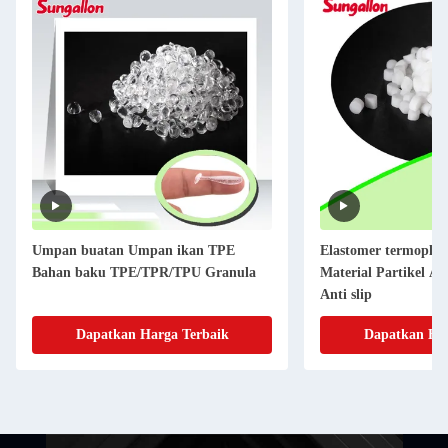
Umpan buatan Umpan ikan TPE
Elastomer termoplas
Bahan baku TPE/TPR/TPU Granula
Material Partikel Ala
Anti slip
Dapatkan Harga Terbaik
Dapatkan Har