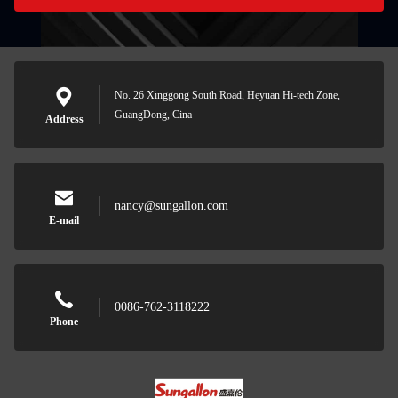
No. 26 Xinggong South Road, Heyuan Hi-tech Zone,
GuangDong, Cina
Address
nancy@sungallon.com
E-mail
0086-762-3118222
Phone