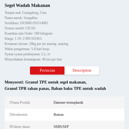
Segel Wadah Makanan
Tempat asal: Guangdong, Cina
Nama merek: Sungallon
Sertifikasi: ISO9001/ISO14001
Nomor model: GP210
Kuantitas min Order: 500 kilogram
Harga: 1.19~2.99USD/KG
Kemasan rincian: 20kg per tas masing -masing
Waktu pengiriman: 5-8 hari kerja
Syarat-syarat pembayaran: L/c, t/t
Menyediakan kemampuan: 40 ton per hari
Perincian
Description
Menyoroti:
Granul TPE untuk segel makanan
,
Granul TPR tahan panas
,
Bahan baku TPE untuk wadah
1Nama Produk:
Elatomer termoplastik
2Membentuk:
Butiran
3Polimer dasar:
SEBS/SEP