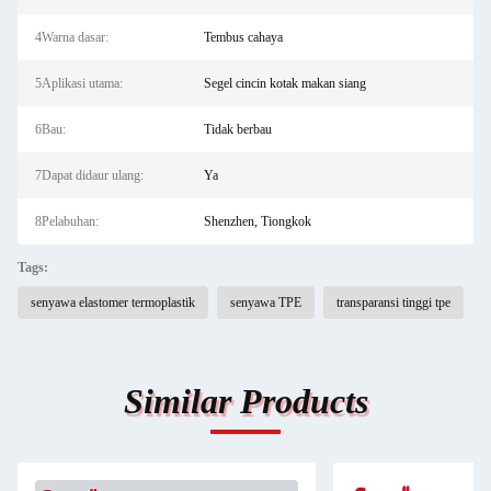
4Warna dasar:
Tembus cahaya
5Aplikasi utama:
Segel cincin kotak makan siang
6Bau:
Tidak berbau
7Dapat didaur ulang:
Ya
8Pelabuhan:
Shenzhen, Tiongkok
Tags:
senyawa elastomer termoplastik
senyawa TPE
transparansi tinggi tpe
Similar Products