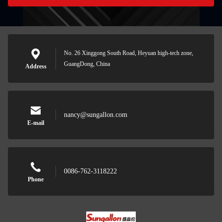
No. 26 Xinggong South Road, Heyuan high-tech zone,
GuangDong, China
Address
nancy@sungallon.com
E-mail
0086-762-3118222
Phone