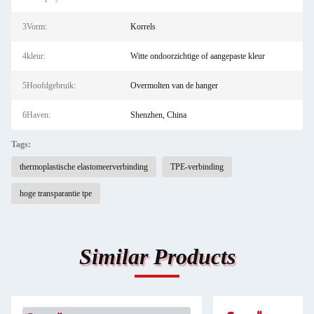
3Vorm:
Korrels
4kleur:
Witte ondoorzichtige of aangepaste kleur
5Hoofdgebruik:
Overmolten van de hanger
6Haven:
Shenzhen, China
Tags:
thermoplastische elastomeerverbinding
TPE-verbinding
hoge transparantie tpe
Similar Products