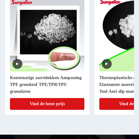
g
Thermoplastische elastomeer TPE
Verscheidene h
Elastomeer materiaal Deeltjes Power
Duidelijke TPE-
Tool Anti slip materiaal
inlegzool
Vind de beste prijs
Vind 