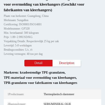
voor overmolding van kleerhangers (Geschikt voor
fabrikanten van kleerhangers)
Plaats van herkomst: Guangdong, China
Merknaam: Sungallon
Certificering: ISO9001/ISO14001
Modelnummer: GP520
Min. bestelaantal: 500 kilogram
Prijs: 1.89~2.99USD/KG
Verpakking Details: Respectievelijk 25 kg per zak
Levertijd: 5-8 werkdagen
Betalingscondities: L/c, t/t
Levering vermogen: 40 ton per dag
Detail
Description
Markeren:
krasbestendige TPE-granulaten
,
TPE-materiaal voor overmolding van kleerhangers
,
TPR-granulaten voor fabrikanten van kleerhangers
1Productnaam:
Thermoplastisch elastomeer
2Basispolymeer:
SEBS/MINERAL OLIE