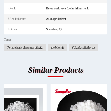
4Renk:
Beyaz opak veya özelleştirilmiş renk
5Ana kullanım:
Askı aşırı kalemi
6Liman:
Shenzhen, Çin
Tags:
Termoplastik elastomer bileşiği
tpe bileşiği
Yüksek şeffaflık tpe
Similar Products