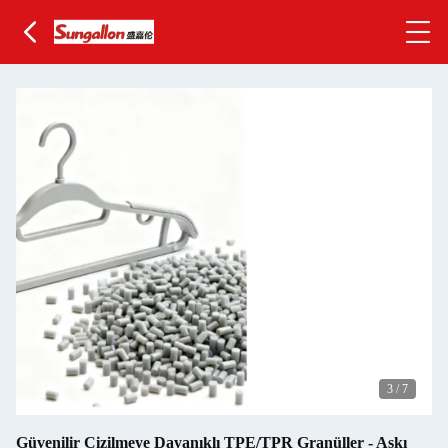
3
/
7
Güvenilir Çizilmeye Dayanıklı TPE/TPR Granüller - Askı