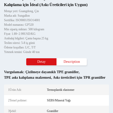
Kalıplama için İdeal (Askı Üreticileri için Uygun)
Menşe yeri: Guangdong, Çin
Marka adı: Sungallon
Sertifika: ISO9001/ISO14001
Model numarası: GP520
Min sipariş miktarı: 500 kilogram
Fiyat: 1.89~2.99USD/KG
Ambalaj bilgileri: Çanta başına 25 kg
Teslim süresi: 5-8 iş günü
Ödeme koşulları: L/C, T/T
Yetenek temini: Günde 40 ton
Detay
Description
Vurgulamak:
Çizilmeye dayanıklı TPE granüller
,
TPE askı kalıplama malzemesi
,
Askı üreticileri için TPR granüller
1Ürün Adı:
Termoplastik elastomer
2Temel polimer:
SEBS/Mineral Yağı
3Şekil:
Granüller