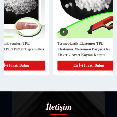
Termoplastik Elastomer TPE
Farklı Sertlik 30Q-9
Elastomer Malzemesi Parçacıklar
açık TPE hammaddel
Elektrik Aracı Kayma Karşıtı
Malzemesi
En İyi Fiyatı Bulun
En İyi Fiy
İletişim