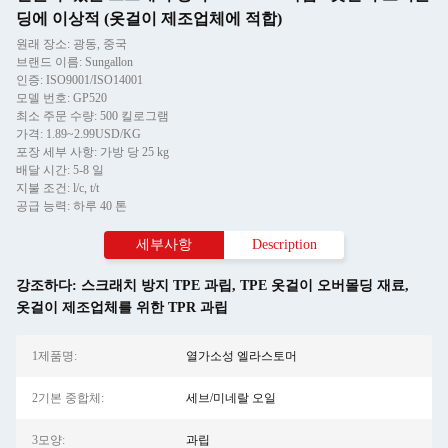
딩에 이상적 (옷걸이 제조업체에 적합)
원래 장소: 광동, 중국
브랜드 이름: Sungallon
인증: ISO9001/ISO14001
모델 번호: GP520
최소 주문 수량: 500 킬로그램
가격: 1.89~2.99USD/KG
포장 세부 사항: 가방 당 25 kg
배달 시간: 5-8 일
지불 조건: l/c, t/t
공급 능력: 하루 40 톤
세부사항
Description
강조하다:
스크래치 방지 TPE 과립
,
TPE 옷걸이 오버몰딩 재료
,
옷걸이 제조업체를 위한 TPR 과립
1제품명:
열가소성 엘라스토머
2기본 중합체:
세브/미네랄 오일
3모양:
과립