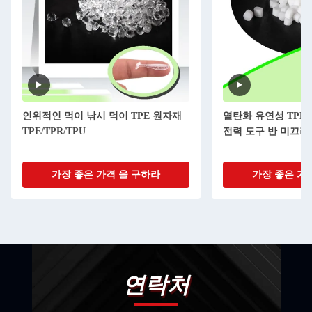
재
열탄화 유연성 TPE 유연성 물질 입자
다른 강도 30Q-
전력 도구 반 미끄러기 물질
인솔
가장 좋은 가격 을 구하라
가장 좋
연락처