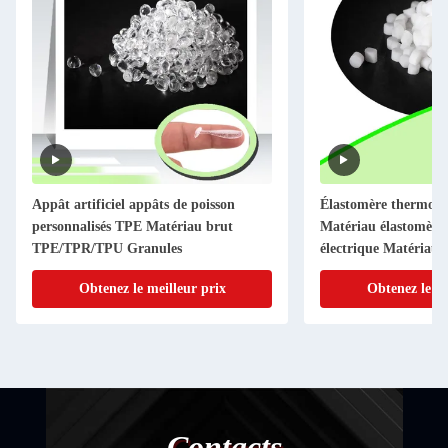
Appât artificiel appâts de poisson
Élastomère thermopl
personnalisés TPE Matériau brut
Matériau élastomère 
TPE/TPR/TPU Granules
électrique Matériau 
Obtenez le meilleur prix
Obtenez le me
Contacts