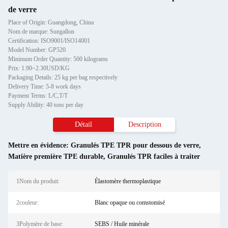
de verre
Place of Origin: Guangdong, China
Nom de marque: Sungallon
Certification: ISO9001/ISO14001
Model Number: GP520
Minimum Order Quantity: 500 kilograms
Prix: 1.90~2.30USD/KG
Packaging Details: 25 kg per bag respectively
Delivery Time: 5-8 work days
Payment Terms: L/C,T/T
Supply Ability: 40 tons per day
Détail
Description
Mettre en évidence:
Granulés TPE TPR pour dessous de verre
,
Matière première TPE durable
,
Granulés TPR faciles à traiter
1Nom du produit:
Élastomère thermoplastique
2couleur:
Blanc opaque ou comstomisé
3Polymère de base:
SEBS / Huile minérale