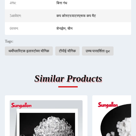
4गंध:
बिना गंध
5आवेदन:
कप कोस्टर/वाटरप्रूफ कप मैट
6पत्तन:
शेनझेन, चीन
Tags:
थर्मोप्लास्टिक इलास्टोमर यौगिक
टीपीई यौगिक
उच्च पारदर्शिता tpe
Similar Products