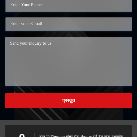
प्रस्तुत
नंबर 26 Xinggong दक्षिण रोड, Heyuan हाई-टेक ज़ोन, गुआंग्डोंग,