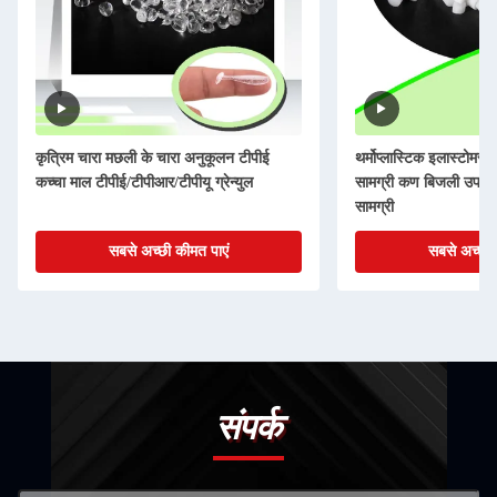
कृत्रिम चारा मछली के चारा अनुकूलन टीपीई
थर्मोप्लास्टिक इलास्टोमर 
कच्चा माल टीपीई/टीपीआर/टीपीयू ग्रेन्युल
सामग्री कण बिजली उपक
सामग्री
सबसे अच्छी कीमत पाएं
सबसे अच्छी 
संपर्क