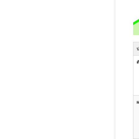
ป
ต
ผ