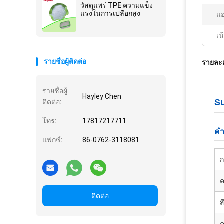
วัสดุแพร่ TPE ความแข็ง
แรงในการเปลือกสูง
แอ
เน
รายชื่อผู้ติดต่อ
รายละเ
รายชื่อผู้
Hayley Chen
Su
ติดต่อ:
โทร:
17817217711
คํ
แฟกซ์:
86-0762-3118081
ค
ติดต่อ
ส