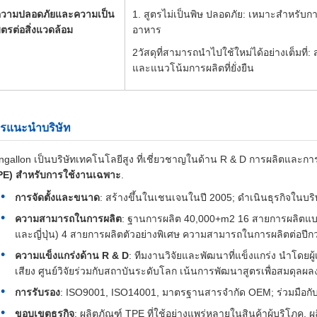
วามปลอดภัยและความเป็น
1. สูตรไม่เป็นพิษ ปลอดภัย: เหมาะสําหรับการ
ิตรต่อสิ่งแวดล้อม
อาหาร
2วัสดุที่สามารถนําไปใช้ใหม่ได้อย่างเต็มที่
และแนวโน้มการผลิตที่ยั่งยืน
รแนะนําบริษัท
ngallon เป็นบริษัทเทคโนโลยีสูง ที่เชี่ยวชาญในด้าน R & D การผลิตและการ
PE) สําหรับการใช้งานเฉพาะ
.
การจัดตั้งและขนาด
: สร้างขึ้นในเชนเจนในปี 2005; ดําเนินธุรกิจใน
ความสามารถในการผลิต
: ฐานการผลิต 40,000+m2 16 สายการผลิตแบบ
และญี่ปุ่น) 4 สายการผลิตตัวอย่างพิเศษ ความสามารถในการผลิตต่อปีกว
ความแข็งแกร่งด้าน R & D
: ทีมงานวิจัยและพัฒนาที่แข็งแกร่ง นําโดยผู
เสียง ศูนย์วิจัยร่วมกับสถาบันระดับโลก เน้นการพัฒนาสูตรเพื่อสมดุ
การรับรอง
: ISO9001, ISO14001, มาตรฐานสารจํากัด OEM; ร่วมมือ
ขอบเขตธุรกิจ
: ผลิตภัณฑ์ TPE ที่ใช้อย่างแพร่หลายในสินค้าผู้บริโภค