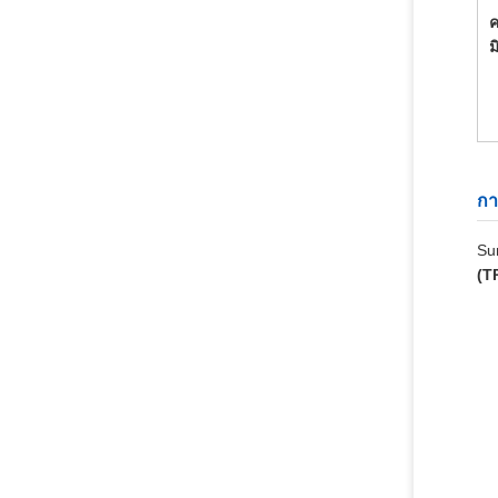
ค
ม
กา
Su
(T