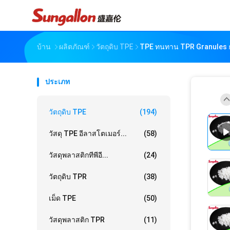
บ้าน
ผลิตภัณฑ์
วัตถุดิบ TPE
TPE ทนทาน TPR Granules ก
ประเภท
วัตถุดิบ TPE
(194)
วัสดุ TPE อีลาสโตเมอร์...
(58)
วัสดุพลาสติกทีพีอี...
(24)
วัตถุดิบ TPR
(38)
เม็ด TPE
(50)
วัสดุพลาสติก TPR
(11)