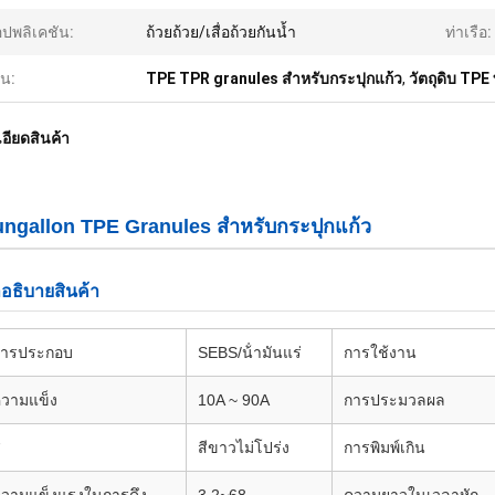
ปพลิเคชัน:
ถ้วยถ้วย/เสื่อถ้วยกันน้ำ
ท่าเรือ:
้น:
TPE TPR granules สําหรับกระปุกแก้ว
,
วัตถุดิบ TP
อียดสินค้า
ngallon TPE Granules สําหรับกระปุกแก้ว
าอธิบายสินค้า
การประกอบ
SEBS/น้ํามันแร่
การใช้งาน
วามแข็ง
10A ~ 90A
การประมวลผล
ี
สีขาวไม่โปร่ง
การพิมพ์เกิน