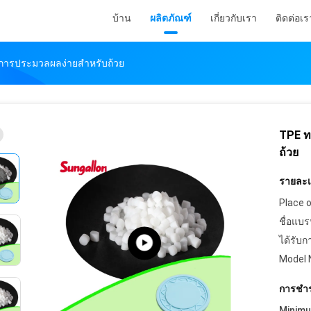
บ้าน
ผลิตภัณฑ์
เกี่ยวกับเรา
ติดต่อเร
ารประมวลผลง่ายสําหรับถ้วย
TPE ท
ถ้วย
รายละเอ
Place o
ชื่อแบร
ได้รับก
Model 
การชำร
Minim