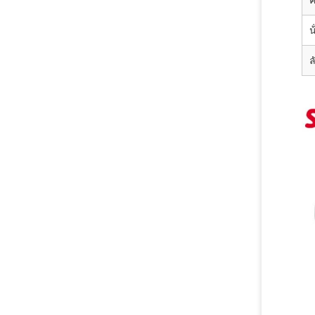
ค
น
ล