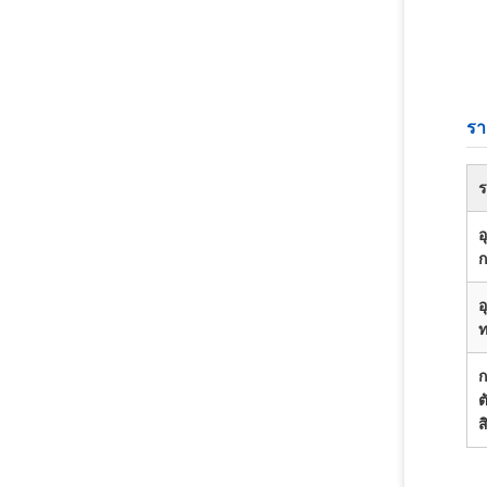
รา
ร
อ
ก
อ
ก
ต
ส