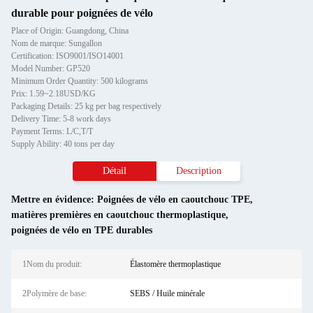
durable pour poignées de vélo
Place of Origin: Guangdong, China
Nom de marque: Sungallon
Certification: ISO9001/ISO14001
Model Number: GP520
Minimum Order Quantity: 500 kilograms
Prix: 1.59~2.18USD/KG
Packaging Details: 25 kg per bag respectively
Delivery Time: 5-8 work days
Payment Terms: L/C,T/T
Supply Ability: 40 tons per day
Détail
Description
Mettre en évidence:
Poignées de vélo en caoutchouc TPE
,
matières premières en caoutchouc thermoplastique
,
poignées de vélo en TPE durables
1Nom du produit:
Élastomère thermoplastique
2Polymère de base:
SEBS / Huile minérale