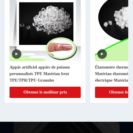
Appât artificiel appâts de poisson
Élastomère thermopl
personnalisés TPE Matériau brut
Matériau élastomère 
TPE/TPR/TPU Granules
électrique Matériau 
Obtenez le meilleur prix
Obtenez le me