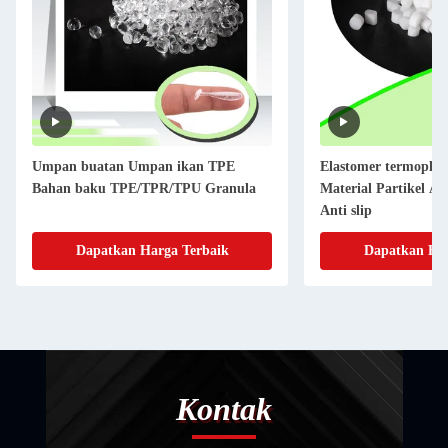
Umpan buatan Umpan ikan TPE
Elastomer termoplas
Bahan baku TPE/TPR/TPU Granula
Material Partikel Ala
Anti slip
Dapatkan Harga Terbaik
Dapatkan Har
Kontak