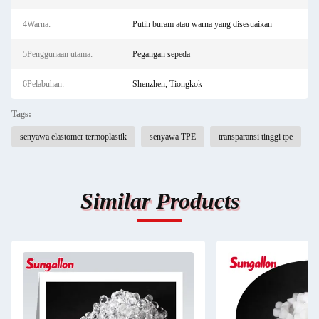
4Warna:
Putih buram atau warna yang disesuaikan
5Penggunaan utama:
Pegangan sepeda
6Pelabuhan:
Shenzhen, Tiongkok
Tags:
senyawa elastomer termoplastik
senyawa TPE
transparansi tinggi tpe
Similar Products