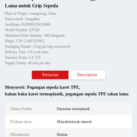
Lama untuk Grip Sepeda
Place of Origin: Guangdong, China
Nama merek: Sungallon
Sertifikasi: ISO9001/ISO14001
Model Number: GP520
Minimum Order Quantity: 500 kilograms
Harga: 1.59~2.18USD/KG
Packaging Details: 25 kg per bag respectively
Delivery Time: 5-8 work days
Payment Terms: L/C,T/T
Supply Ability: 40 tons per day
Perincian
Description
Menyoroti:
Pegangan sepeda karet TPE
,
bahan baku karet termoplastik
,
pegangan sepeda TPE tahan lama
1Nama Produk:
Elastomer termoplastik
2Polimer dasar:
Minyak/minyak mineral
3Membentuk:
Butiran