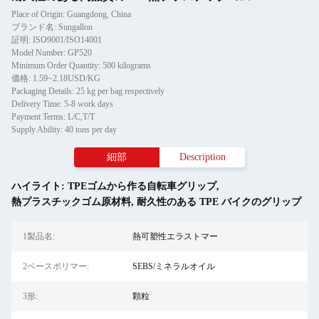
Place of Origin: Guangdong, China
ブランド名: Sungallon
証明: ISO9001/ISO14001
Model Number: GP520
Minimum Order Quantity: 500 kilograms
価格: 1.59~2.18USD/KG
Packaging Details: 25 kg per bag respectively
Delivery Time: 5-8 work days
Payment Terms: L/C,T/T
Supply Ability: 40 tons per day
細部
Description
ハイライト:
TPEゴムから作る自転車グリップ
,
熱プラスチックゴム原材料
,
耐久性のある TPE バイクのグリップ
1製品名:
熱可塑性エラストマー
2ベースポリマー:
SEBS/ミネラルオイル
3形:
顆粒