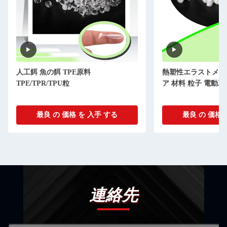
人工餌 魚の餌 TPE原料
熱塑性エラストメア 
TPE/TPR/TPU粒
ア 材料 粒子 電動
最良 の 価格 を 入手 する
最良 の 価格 
連絡先