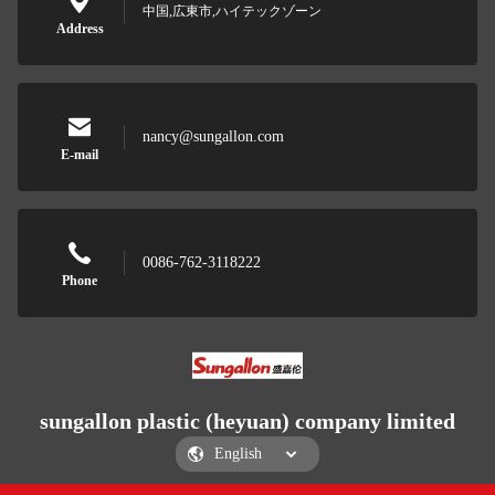
中国,広東市,ハイテックゾーン
Address
nancy@sungallon.com
E-mail
0086-762-3118222
Phone
sungallon plastic (heyuan) company limited