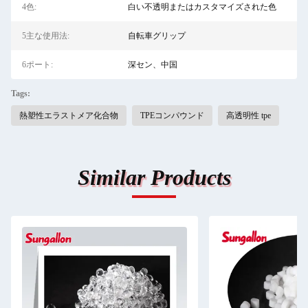
4色:
白い不透明またはカスタマイズされた色
5主な使用法:
自転車グリップ
6ポート:
深セン、中国
Tags:
熱塑性エラストメア化合物
TPEコンパウンド
高透明性 tpe
Similar Products