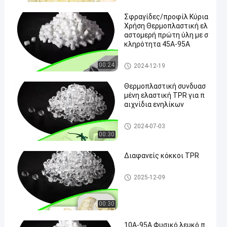
Σφραγίδες/προφίλ Κύρια
Χρήση Θερμοπλαστική ελ
αστομερή πρώτη ύλη με σ
κληρότητα 45A-95A
Πρωτεύον υλικό TPR
00:24
2024-12-19
Θερμοπλαστική συνδυασ
μένη ελαστική TPR για π
αιχνίδια ενηλίκων
Θερμοπλαστικό καουτσούκ
2024-07-03
TPR
00:30
Διαφανείς κόκκοι TPR
tpr κόκκοι
2025-12-09
00:30
10Α-95Α Φυσικό λευκό π