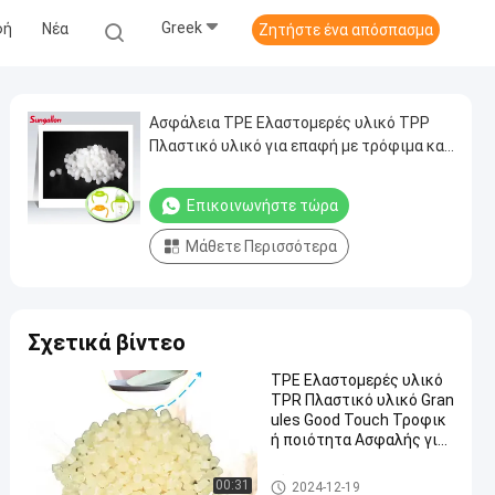
Greek
φή
Νέα
Ζητήστε ένα απόσπασμα
Ασφάλεια ΤΡΕ Ελαστομερές υλικό ΤΡΡ
Πλαστικό υλικό για επαφή με τρόφιμα και
προϊόντα για μωρά
Επικοινωνήστε τώρα
Μάθετε Περισσότερα
Σχετικά βίντεο
ΤΡΕ Ελαστομερές υλικό
TPR Πλαστικό υλικό Gran
ules Good Touch Τροφικ
ή ποιότητα Ασφαλής για
ομαλή πλαστική πλάκα
Κόκκοι TPE
00:31
2024-12-19