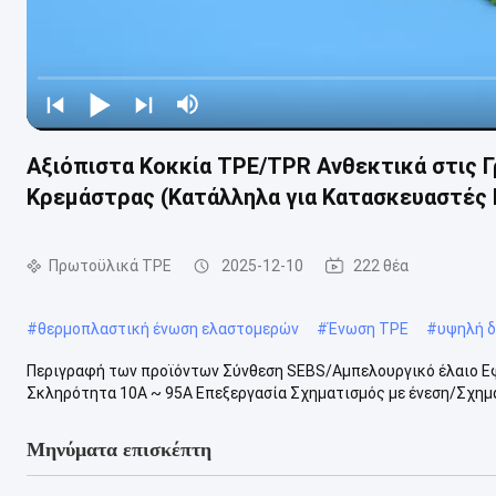
Αξιόπιστα Κοκκία TPE/TPR Ανθεκτικά στις Γ
Κρεμάστρας (Κατάλληλα για Κατασκευαστές
Πρωτοϋλικά TPE
2025-12-10
222 θέα
#
θερμοπλαστική ένωση ελαστομερών
#
Ένωση TPE
#
υψηλή δ
Περιγραφή των προϊόντων Σύνθεση SEBS/Αμπελουργικό έλαιο Ε
Σκληρότητα 10A ~ 95A Επεξεργασία Σχηματισμός με ένεση/Σχημα
Μηνύματα επισκέπτη