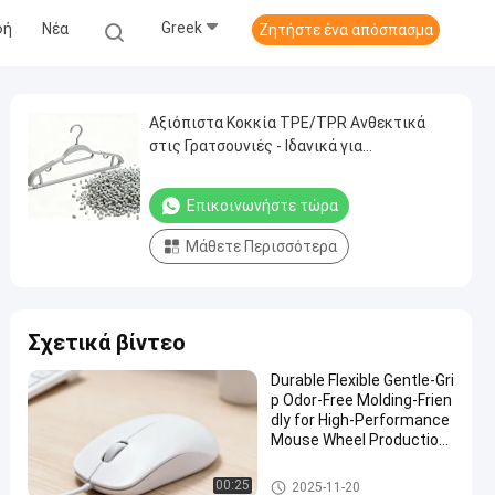
Greek
φή
Νέα
Ζητήστε ένα απόσπασμα
Αξιόπιστα Κοκκία TPE/TPR Ανθεκτικά
στις Γρατσουνιές - Ιδανικά για
Υπερμόρφωση Κρεμάστρας (Κατάλληλα
για Κατασκευαστές Κρεμαστρών)
Επικοινωνήστε τώρα
Μάθετε Περισσότερα
Σχετικά βίντεο
Durable Flexible Gentle-Gri
p Odor-Free Molding-Frien
dly for High-Performance
Mouse Wheel Production
TPE Granule
Πρωτοϋλικά TPE
00:25
2025-11-20