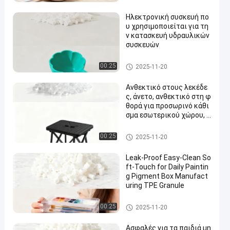
Ηλεκτρονική συσκευή πο
υ χρησιμοποιείται για τη
ν κατασκευή υδραυλικών
συσκευών
Πρωτοϋλικά TPE
00:25
2025-11-20
Ανθεκτικό στους λεκέδε
ς, άνετο, ανθεκτικό στη φ
θορά για προσωρινό κάθι
σμα εσωτερικού χώρου, κ
ατασκευή πτυσσόμενου π
άγκου από κόκκους TPE
Πρωτοϋλικά TPE
00:25
2025-11-20
Leak-Proof Easy-Clean So
ft-Touch for Daily Paintin
g Pigment Box Manufact
uring TPE Granule
Πρωτοϋλικά TPE
00:25
2025-11-20
Ασφαλές για τα παιδιά μη