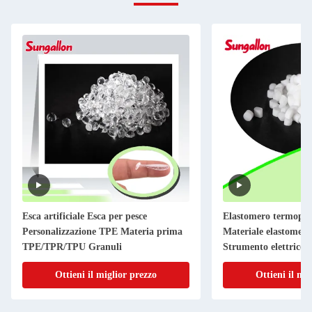
Esca artificiale Esca per pesce
Elastomero termopla
Personalizzazione TPE Materia prima
Materiale elastomero 
TPE/TPR/TPU Granuli
Strumento elettrico 
antiscivolo
Ottieni il miglior prezzo
Ottieni il mi