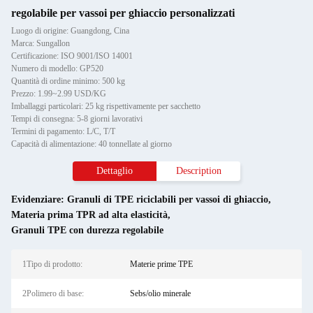
regolabile per vassoi per ghiaccio personalizzati
Luogo di origine: Guangdong, Cina
Marca: Sungallon
Certificazione: ISO 9001/ISO 14001
Numero di modello: GP520
Quantità di ordine minimo: 500 kg
Prezzo: 1.99~2.99 USD/KG
Imballaggi particolari: 25 kg rispettivamente per sacchetto
Tempi di consegna: 5-8 giorni lavorativi
Termini di pagamento: L/C, T/T
Capacità di alimentazione: 40 tonnellate al giorno
Dettaglio
Description
Evidenziare:
Granuli di TPE riciclabili per vassoi di ghiaccio
,
Materia prima TPR ad alta elasticità
,
Granuli TPE con durezza regolabile
1Tipo di prodotto:
Materie prime TPE
2Polimero di base:
Sebs/olio minerale